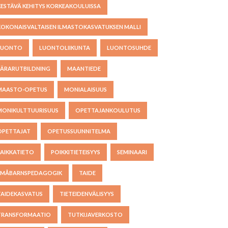
KESTÄVÄ KEHITYS KORKEAKOULUISSA
KOKONAISVALTAISEN ILMASTOKASVATUKSEN MALLI
LUONTO
LUONTOLIIKUNTA
LUONTOSUHDE
LÄRARUTBILDNING
MAANTIEDE
MAASTO-OPETUS
MONIALAISUUS
MONIKULTTUURISUUS
OPETTAJANKOULUTUS
OPETTAJAT
OPETUSSUUNNITELMA
PAIKKATIETO
POIKKITIETEISYYS
SEMINAARI
SMÅBARNSPEDAGOGIK
TAIDE
TAIDEKASVATUS
TIETEIDENVÄLISYYS
TRANSFORMAATIO
TUTKIJAVERKOSTO