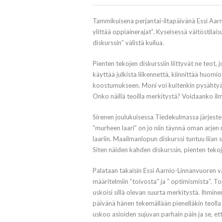
Tammikuisena perjantai-iltapäivänä Essi Aarni
ylittää oppiainerajat”. Kyseisessä väitöstila
diskurssin” välistä kuilua.
Pienten tekojen diskurssiin liittyvät ne teot, j
käyttää julkista liikennettä, kiinnittää huom
koostumukseen. Moni voi kuitenkin pysähtyä
Onko näillä teoilla merkitystä? Voidaanko ilma
Sirenen joulukuisessa Tiedekulmassa järjeste
”murheen laari” on jo niin täynnä oman arjen
laariin. Maailmanlopun diskurssi tuntuu liian 
Siten näiden kahden diskurssin, pienten tekoje
Palataan takaisin Essi Aarnio-Linnanvuoren vä
määritelmiin ”toivosta” ja ” optimismista”. To
uskoisi sillä olevan suurta merkitystä. Ihminen
päivänä hänen tekemällään pienelläkin teolla
uskoo asioiden sujuvan parhain päin ja se, ett