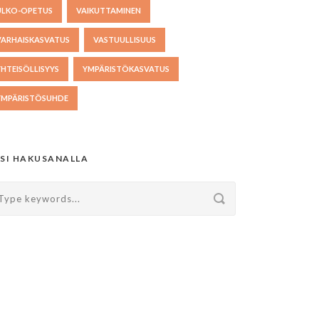
ULKO-OPETUS
VAIKUTTAMINEN
VARHAISKASVATUS
VASTUULLISUUS
YHTEISÖLLISYYS
YMPÄRISTÖKASVATUS
YMPÄRISTÖSUHDE
SI HAKUSANALLA