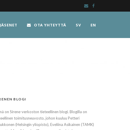
JÄSENET
OTA YHTEYTTÄ
SV
EN
RENEN BLOGI
ä on Sirene-verkoston tieteellinen blogi. Blogilla on
teellinen toimitusneuvosto, johon kuuluu Petteri
kkonen (Helsingin yliopisto), Eveliina Asikainen (TAMK)