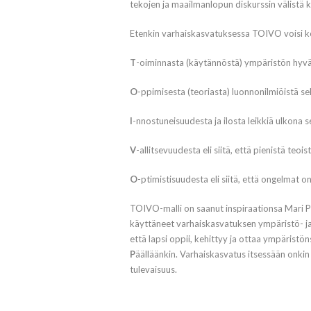
tekojen ja maailmanlopun diskurssin välistä k
Etenkin varhaiskasvatuksessa TOIVO voisi ko
T
-oiminnasta (käytännöstä) ympäristön hyväks
O
-ppimisesta (teoriasta) luonnonilmiöistä s
I
-nnostuneisuudesta ja ilosta leikkiä ulkona s
V
-allitsevuudesta eli siitä, että pienistä teois
O
-ptimistisuudesta eli siitä, että ongelmat o
TOIVO-malli on saanut inspiraationsa Mari Pa
käyttäneet varhaiskasvatuksen ympäristö- ja 
että lapsi oppii, kehittyy ja ottaa ympäristön
P
äälläänkin. Varhaiskasvatus itsessään onkin 
tulevaisuus.