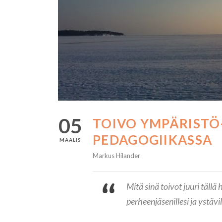
05
TOIVO YMPÄRISTÖ
PEDAGOGIIKASSA
MAALIS
Markus Hilander
Mitä sinä toivot juuri täll
perheenjäsenillesi ja ystävi