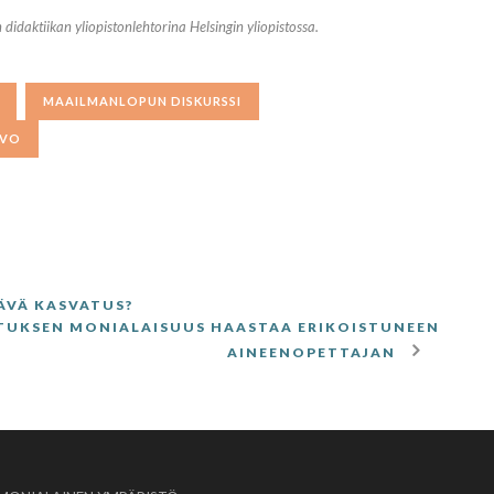
didaktiikan yliopistonlehtorina Helsingin yliopistossa.
MAAILMANLOPUN DISKURSSI
IVO
ÄVÄ KASVATUS?
UKSEN MONIALAISUUS HAASTAA ERIKOISTUNEEN
AINEENOPETTAJAN