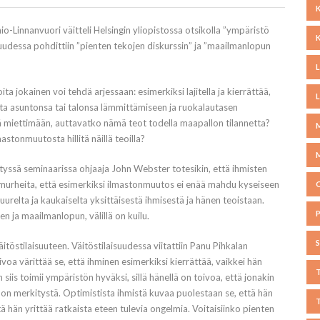
o-Linnanvuori väitteli Helsingin yliopistossa otsikolla ”ympäristö
isuudessa pohdittiin ”pienten tekojen diskurssin” ja ”maailmanlopun
oita jokainen voi tehdä arjessaan: esimerkiksi lajitella ja kierrättää,
iota asuntonsa tai talonsa lämmittämiseen ja ruokalautasen
 miettimään, auttavatko nämä teot todella maapallon tilannetta?
stonmuutosta hillitä näillä teoilla?
tyssä seminaarissa ohjaaja John Webster totesikin, että ihmisten
 murheita, että esimerkiksi ilmastonmuutos ei enää mahdu kyseiseen
suurelta ja kaukaiselta yksittäisestä ihmisestä ja hänen teoistaan.
n ja maailmanlopun, välillä on kuilu.
itöstilaisuuteen. Väitöstilaisuudessa viitattiin Panu Pihkalan
ivoa värittää se, että ihminen esimerkiksi kierrättää, vaikkei hän
 siis toimii ympäristön hyväksi, sillä hänellä on toivoa, että jonakin
 on merkitystä. Optimistista ihmistä kuvaa puolestaan se, että hän
ä hän yrittää ratkaista eteen tulevia ongelmia. Voitaisiinko pienten