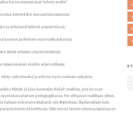
uilua kuroa umpeen juuri toivon avulla?
ostua esimerkiksi seuraavista palasista:
i ja erityisesti leikistä ympäristössä;
ekä luonnon ja ihmisen vuorovaikutuksesta;
ekä tehdä erilaisia ympäristötekoja;
ta tulee jokaisen yksilön arjen rutiineja;
ET
n tehty ratkottaviksi ja että ne myös voidaan ratkaista.
rikka-Nihdin ja Liisa Suomelan KeSyP-mallista, jota he ovat
luontokasvatuksen pedagogiikassa. He viittaavat mallillaan siihen,
sä haltuun kokonaisvaltaisesti: niin
Ke
hollaan,
Sy
dämellään kuin
parasta kestävää kehitystä. Sillä toivoa täynnä olevissa lapsissa on