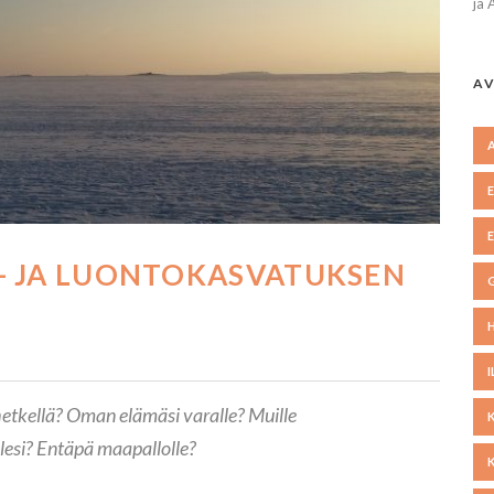
ja 
AV
- JA LUONTOKASVATUKSEN
ä hetkellä? Oman elämäsi varalle? Muille
llesi? Entäpä maapallolle?