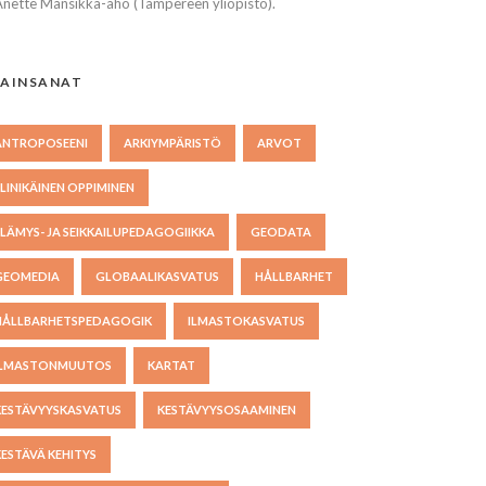
Anette Mansikka-aho (Tampereen yliopisto).
AINSANAT
ANTROPOSEENI
ARKIYMPÄRISTÖ
ARVOT
ELINIKÄINEN OPPIMINEN
ELÄMYS- JA SEIKKAILUPEDAGOGIIKKA
GEODATA
GEOMEDIA
GLOBAALIKASVATUS
HÅLLBARHET
HÅLLBARHETSPEDAGOGIK
ILMASTOKASVATUS
ILMASTONMUUTOS
KARTAT
KESTÄVYYSKASVATUS
KESTÄVYYSOSAAMINEN
KESTÄVÄ KEHITYS