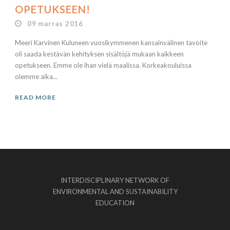
OPETUKSEEN!
09 marras 2016
Meeri Karvinen Kuluneen vuosikymmenen kansainvälinen tavoite
oli saada kestävän kehityksen sisältöjä mukaan kaikkeen
opetukseen. Emme ole ihan vielä maalissa. Korkeakouluissa
olemme aika...
READ MORE
INTERDISCIPLINARY NETWORK OF
ENVIRONMENTAL AND SUSTAINABILITY
EDUCATION