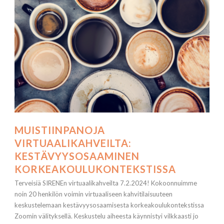
MUISTIINPANOJA
VIRTUAALIKAHVEILTA:
KESTÄVYYSOSAAMINEN
KORKEAKOULUKONTEKSTISSA
Terveisiä SIRENEn virtuaalikahveilta 7.2.2024! Kokoonnuimme
noin 20 henkilön voimin virtuaaliseen kahvitilaisuuteen
keskustelemaan kestävyysosaamisesta korkeakoulukontekstissa
Zoomin välityksellä. Keskustelu aiheesta käynnistyi vilkkaasti jo