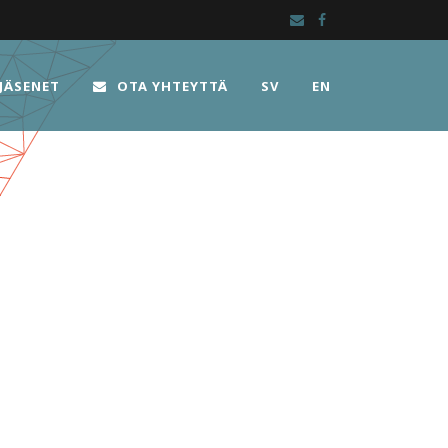
JÄSENET
OTA YHTEYTTÄ
SV
EN