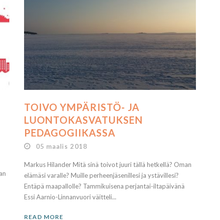
TOIVO YMPÄRISTÖ- JA
LUONTOKASVATUKSEN
PEDAGOGIIKASSA
05 maalis 2018
Markus Hilander Mitä sinä toivot juuri tällä hetkellä? Oman
lan
elämäsi varalle? Muille perheenjäsenillesi ja ystävillesi?
Entäpä maapallolle? Tammikuisena perjantai-iltapäivänä
Essi Aarnio-Linnanvuori väitteli...
READ MORE