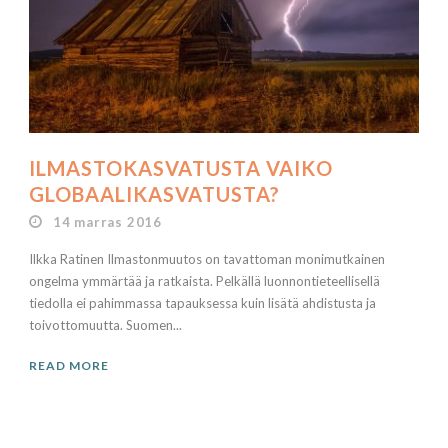
ILMASTOKASVATUSTA VAIKO
GLOBAALIKASVATUSTA?
14 marras 2016
Ilkka Ratinen Ilmastonmuutos on tavattoman monimutkainen
ongelma ymmärtää ja ratkaista. Pelkällä luonnontieteellisellä
tiedolla ei pahimmassa tapauksessa kuin lisätä ahdistusta ja
toivottomuutta. Suomen...
READ MORE