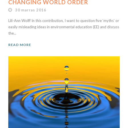
CHANGING WORLD ORDER
30 marras 2016
Lili-Ann Wolff In this contribution, I want to question five ‘myths’ or
easily misleading ideas in environmental education (EE) and discuss
the...
READ MORE