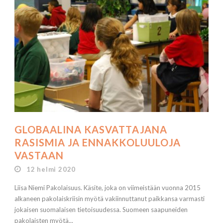
GLOBAALINA KASVATTAJANA
RASISMIA JA ENNAKKOLUULOJA
VASTAAN
12 helmi 2020
Liisa Niemi Pakolaisuus. Käsite, joka on viimeistään vuonna 2015
alkaneen pakolaiskriisin myötä vakiinnuttanut paikkansa varmasti
jokaisen suomalaisen tietoisuudessa. Suomeen saapuneiden
pakolaisten myötä...