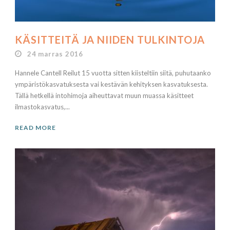
KÄSITTEITÄ JA NIIDEN TULKINTOJA
24 marras 2016
Hannele Cantell Reilut 15 vuotta sitten kiisteltiin siitä, puhutaanko
ympäristökasvatuksesta vai kestävän kehityksen kasvatuksesta.
Tällä hetkellä intohimoja aiheuttavat muun muassa käsitteet
ilmastokasvatus,...
READ MORE