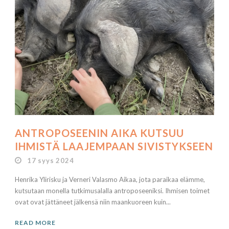
ANTROPOSEENIN AIKA KUTSUU
IHMISTÄ LAAJEMPAAN SIVISTYKSEEN
17 syys 2024
Henrika Ylirisku ja Verneri Valasmo Aikaa, jota paraikaa elämme,
kutsutaan monella tutkimusalalla antroposeeniksi. Ihmisen toimet
ovat ovat jättäneet jälkensä niin maankuoreen kuin...
READ MORE