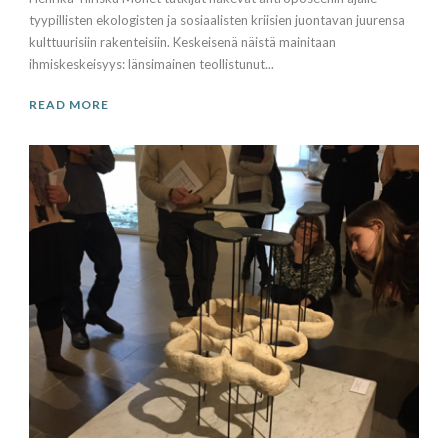
tyypillisten ekologisten ja sosiaalisten kriisien juontavan juurensa
kulttuurisiin rakenteisiin. Keskeisenä näistä mainitaan
ihmiskeskeisyys: länsimainen teollistunut...
READ MORE