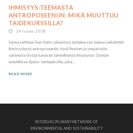
IHMISYYS-TEEMASTA
ANTROPOSEENIIN: MIKÄ MUUTTUU
TAIDEKURSSILLA?
14 touko 2018
Sanna Lehtinen Kun Aalto-yliopiston taidekurssin teema vaihdettiin
ihmisyydestä antroposeeniin, huoli ihmisen ja ympäristön
suhteesta löytää kanavan taiteellisesta ilmaisusta. Opetan
estetiikkaa Ajatus-taidejaksolla, joka...
READ MORE
INTERDISCIPLINARY NETWORK OF
ENVIRONMENTAL AND SUSTAINABILITY