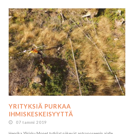
YRITYKSIÄ PURKAA
IHMISKESKEISYYTTÄ
07 tammi 2019
Henrika Ylirisku Monet tutkijat näkevät antroposeenin ajalle