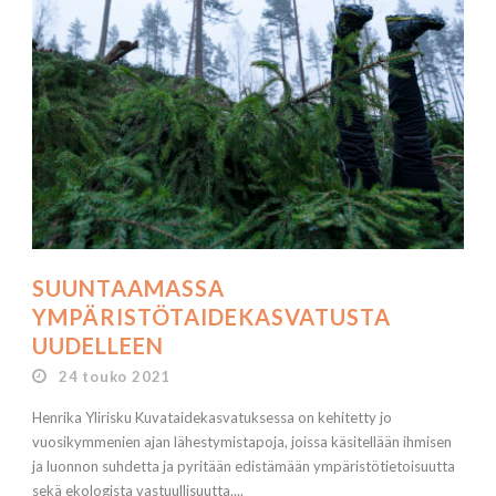
SUUNTAAMASSA
YMPÄRISTÖTAIDEKASVATUSTA
UUDELLEEN
24 touko 2021
Henrika Ylirisku Kuvataidekasvatuksessa on kehitetty jo
vuosikymmenien ajan lähestymistapoja, joissa käsitellään ihmisen
ja luonnon suhdetta ja pyritään edistämään ympäristötietoisuutta
sekä ekologista vastuullisuutta....