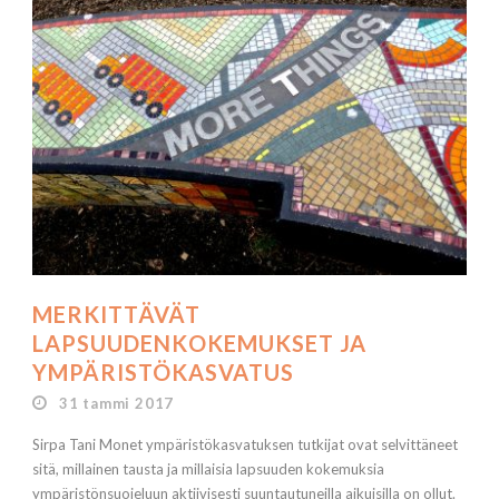
MERKITTÄVÄT
LAPSUUDENKOKEMUKSET JA
YMPÄRISTÖKASVATUS
31 tammi 2017
Sirpa Tani Monet ympäristökasvatuksen tutkijat ovat selvittäneet
sitä, millainen tausta ja millaisia lapsuuden kokemuksia
ympäristönsuojeluun aktiivisesti suuntautuneilla aikuisilla on ollut.