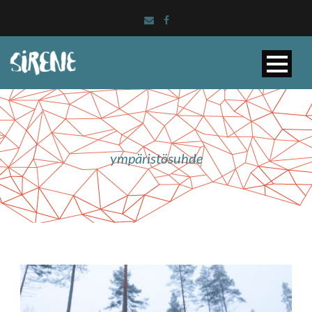
ympäristösuhde