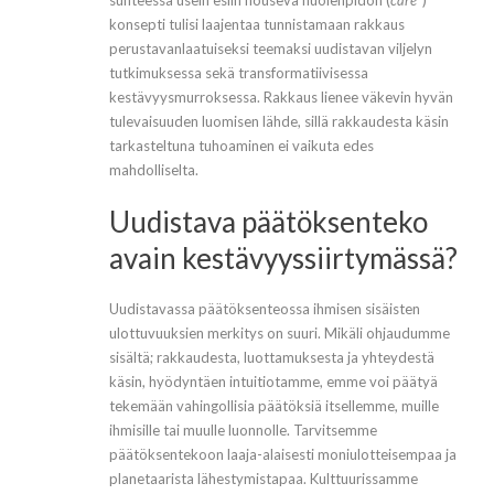
konsepti tulisi laajentaa tunnistamaan rakkaus
perustavanlaatuiseksi teemaksi uudistavan viljelyn
tutkimuksessa sekä transformatiivisessa
kestävyysmurroksessa. Rakkaus lienee väkevin hyvän
tulevaisuuden luomisen lähde, sillä rakkaudesta käsin
tarkasteltuna tuhoaminen ei vaikuta edes
mahdolliselta.
Uudistava päätöksenteko
avain kestävyyssiirtymässä?
Uudistavassa päätöksenteossa ihmisen sisäisten
ulottuvuuksien merkitys on suuri. Mikäli ohjaudumme
sisältä; rakkaudesta, luottamuksesta ja yhteydestä
käsin, hyödyntäen intuitiotamme, emme voi päätyä
tekemään vahingollisia päätöksiä itsellemme, muille
ihmisille tai muulle luonnolle. Tarvitsemme
päätöksentekoon laaja-alaisesti moniulotteisempaa ja
planetaarista lähestymistapaa. Kulttuurissamme