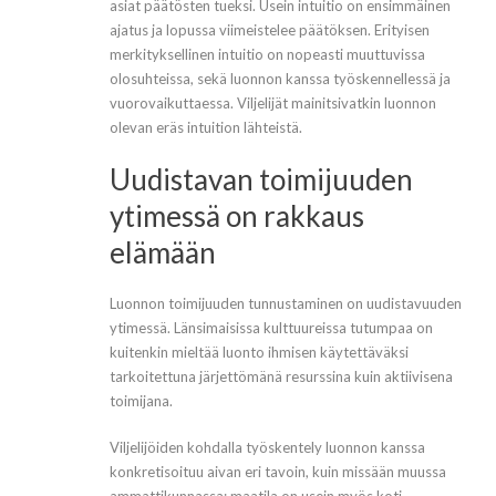
asiat päätösten tueksi. Usein intuitio on ensimmäinen
ajatus ja lopussa viimeistelee päätöksen. Erityisen
merkityksellinen intuitio on nopeasti muuttuvissa
olosuhteissa, sekä luonnon kanssa työskennellessä ja
vuorovaikuttaessa. Viljelijät mainitsivatkin luonnon
olevan eräs intuition lähteistä.
Uudistavan toimijuuden
ytimessä on rakkaus
elämään
Luonnon toimijuuden tunnustaminen on uudistavuuden
ytimessä. Länsimaisissa kulttuureissa tutumpaa on
kuitenkin mieltää luonto ihmisen käytettäväksi
tarkoitettuna järjettömänä resurssina kuin aktiivisena
toimijana.
Viljelijöiden kohdalla työskentely luonnon kanssa
konkretisoituu aivan eri tavoin, kuin missään muussa