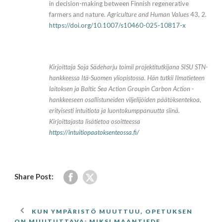
in decision-making between Finnish regenerative
farmers and nature.
Agriculture and Human Values
43, 2.
https://doi.org/10.1007/s10460-025-10817-x
Kirjoittaja Soja Sädeharju toimii projektitutkijana SISU STN-
hankkeessa Itä-Suomen yliopistossa. Hän tutkii Ilmatieteen
laitoksen ja Baltic Sea Action Groupin Carbon Action -
hankkeeseen osallistuneiden viljelijöiden päätöksentekoa,
erityisesti intuitiota ja luontokumppanuutta siinä.
Kirjoittajasta lisätietoa osoitteessa
https://intuitiopaatoksenteossa.fi/
Share Post:
KUN YMPÄRISTÖ MUUTTUU, OPETUKSEN
ON MUUTUTTAVA: MIKSI MAANTIEDE