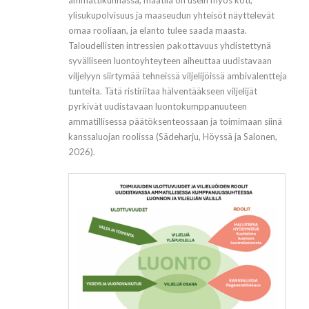
ammattikunnassa; maatila on usein myös koti,
ylisukupolvisuus ja maaseudun yhteisöt näyttelevät
omaa rooliaan, ja elanto tulee saada maasta.
Taloudellisten intressien pakottavuus yhdistettynä
syvälliseen luontoyhteyteen aiheuttaa uudistavaan
viljelyyn siirtymää tehneissä viljelijöissä ambivalentteja
tunteita. Tätä ristiriitaa hälventääkseen viljelijät
pyrkivät uudistavaan luontokumppanuuteen
ammatillisessa päätöksenteossaan ja toimimaan siinä
kanssaluojan roolissa (Sädeharju, Höyssä ja Salonen,
2026).