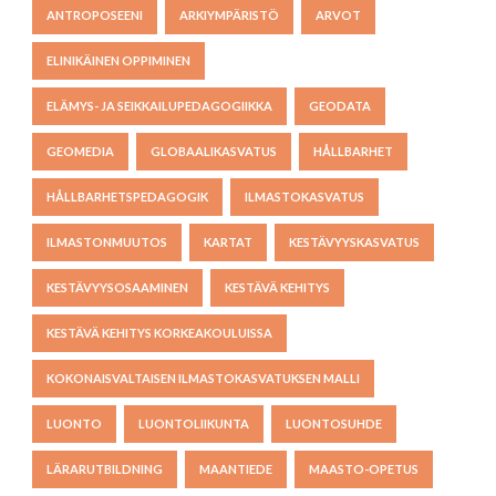
ANTROPOSEENI
ARKIYMPÄRISTÖ
ARVOT
ELINIKÄINEN OPPIMINEN
ELÄMYS- JA SEIKKAILUPEDAGOGIIKKA
GEODATA
GEOMEDIA
GLOBAALIKASVATUS
HÅLLBARHET
HÅLLBARHETSPEDAGOGIK
ILMASTOKASVATUS
ILMASTONMUUTOS
KARTAT
KESTÄVYYSKASVATUS
KESTÄVYYSOSAAMINEN
KESTÄVÄ KEHITYS
KESTÄVÄ KEHITYS KORKEAKOULUISSA
KOKONAISVALTAISEN ILMASTOKASVATUKSEN MALLI
LUONTO
LUONTOLIIKUNTA
LUONTOSUHDE
LÄRARUTBILDNING
MAANTIEDE
MAASTO-OPETUS