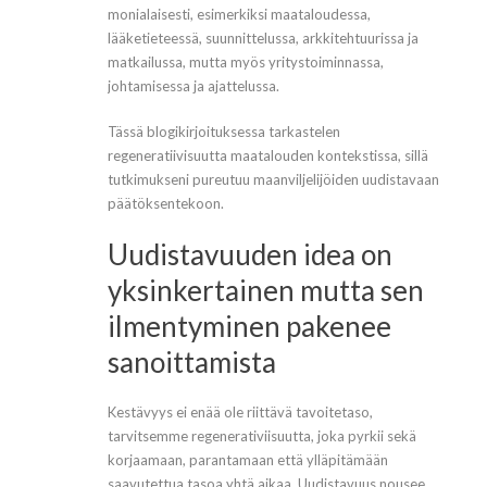
monialaisesti, esimerkiksi maataloudessa,
lääketieteessä, suunnittelussa, arkkitehtuurissa ja
matkailussa, mutta myös yritystoiminnassa,
johtamisessa ja ajattelussa.
Tässä blogikirjoituksessa tarkastelen
regeneratiivisuutta maatalouden kontekstissa, sillä
tutkimukseni pureutuu maanviljelijöiden uudistavaan
päätöksentekoon.
Uudistavuuden idea on
yksinkertainen mutta sen
ilmentyminen pakenee
sanoittamista
Kestävyys ei enää ole riittävä tavoitetaso,
tarvitsemme regenerativiisuutta, joka pyrkii sekä
korjaamaan, parantamaan että ylläpitämään
saavutettua tasoa yhtä aikaa. Uudistavuus nousee