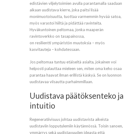
edistävien viljelytoimien avulla parantamalla saadaan
aikaan uudistava kierre, joka paitsi lisää
monimuotoisuutta, tuottaa varmemmin hyvää satoa,
myös varastoi hiiltä ja pidättää ravinteita.
Hyväkuntoinen peltomaa, jonka maaperän
ravintoverkko on tasapainossa,
on resilientti ympäristön muutoksia – myös
kasvitauteja – kohdatessaan.
Jos peltomaa tuntuu etäiseltä asialta, jokainen voi
helposti palauttaa mieleen sen, miten oma keho osaa
parantaa haavat ilman erillistä käskyä. Se on luonnon
uudistavaa viisautta parhaimmillaan.
Uudistava päätöksenteko ja
intuitio
Regeneratiivisuus johtaa uudistavista aikeista
uudistaviin lopputulemiin käytännössä. Toisin sanoen,
ymmärrys sekä uudistavuuden ideasta että