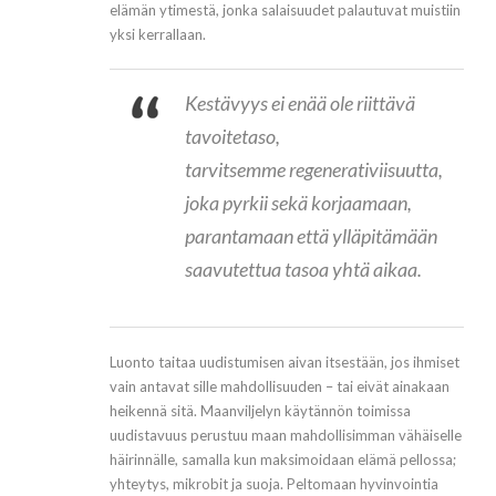
elämän ytimestä, jonka salaisuudet palautuvat muistiin
yksi kerrallaan.
Kestävyys ei enää ole riittävä
tavoitetaso,
tarvitsemme regenerativiisuutta,
joka pyrkii sekä korjaamaan,
parantamaan että ylläpitämään
saavutettua tasoa yhtä aikaa.
Luonto taitaa uudistumisen aivan itsestään, jos ihmiset
vain antavat sille mahdollisuuden – tai eivät ainakaan
heikennä sitä. Maanviljelyn käytännön toimissa
uudistavuus perustuu maan mahdollisimman vähäiselle
häirinnälle, samalla kun maksimoidaan elämä pellossa;
yhteytys, mikrobit ja suoja. Peltomaan hyvinvointia