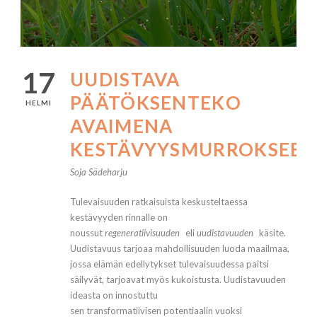
17
UUDISTAVA
PÄÄTÖKSENTEKO
HELMI
AVAIMENA
KESTÄVYYSMURROKSEEN
Soja Sädeharju
Tulevaisuuden ratkaisuista keskusteltaessa
kestävyyden rinnalle on
noussut
regeneratiivisuuden
eli
uudistavuuden
käsite.
Uudistavuus tarjoaa mahdollisuuden luoda maailmaa,
jossa elämän edellytykset tulevaisuudessa paitsi
säilyvät, tarjoavat myös kukoistusta. Uudistavuuden
ideasta on innostuttu
sen transformatiivisen potentiaalin vuoksi