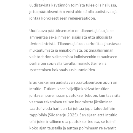
uudistavista käytännön toimista tulee olla hallussa,
jotta päätöksenteko voisi aidosti olla uudistavaa ja
johtaa konkreettiseen regeneraatioon.
Uudistava päätöksenteko on tilannetajuista ja se
ammentaa sekä ihmisen sisäisistä että ulkoisista
tiedonlähteistä. Tilannetajuisuus tarkoittaa joustavaa
mukautumista ja ennakoimista, optimaalisimman
vaihtoehdon valitsemista kulloiseenkin tapaukseen
parhaiten sopivalla tavalla, moniulotteinen ja
systeeminen kokonaisuus huomioiden.
Eräs keskeinen uudistavan päätöksenteon apuri on
intuitio. Tutkimukseni viljelijät kokivat intuition
johtavan parempaan päätöksentekoon, kun taas sitä
vastaan tekeminen tai sen huomiotta jättäminen
saattoi viedä harhaan tai johtaa jopa taloudellisiin
tappioihin (Sädeharju 2025). Sen sijaan että intuitio
olisi jokin irrallinen osa päätöksenteossa, se toimii
koko ajan taustalla ja auttaa poimimaan relevantit