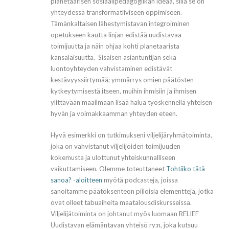
planetaarisen sosiaalipedagogiikan ideaa, sillä se on
yhteydessä transformatiiviseen oppimiseen.
Tämänkaltaisen lähestymistavan integroiminen
opetukseen kautta linjan edistää uudistavaa
toimijuutta ja näin ohjaa kohti planetaarista
kansalaisuutta. Sisäisen asiantuntijan sekä
luontoyhteyden vahvistaminen edistävät
kestävyyssiirtymää; ymmärrys omien päätösten
kytkeytymisestä itseen, muihin ihmisiin ja ihmisen
ylittävään maailmaan lisää halua työskennellä yhteisen
hyvän ja voimakkaamman yhteyden eteen.
Hyvä esimerkki on tutkimukseni viljelijäryhmätoiminta,
joka on vahvistanut viljelijöiden toimijuuden
kokemusta ja ulottunut yhteiskunnalliseen
vaikuttamiseen. Olemme toteuttaneet
Tohtiiko tätä
sanoa? -aloitteen
myötä podcasteja, joissa
sanoitamme päätöksenteon piiloisia elementtejä, jotka
ovat olleet tabuaiheita maatalousdiskursseissa.
Viljelijätoiminta on johtanut myös luomaan RELIEF
Uudistavan elämäntavan yhteisö ry:n, joka kutsuu