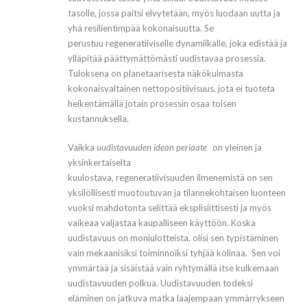
tasolle, jossa paitsi elvytetään, myös luodaan uutta ja
yhä resilientimpää kokonaisuutta. Se
perustuu regeneratiiviselle dynamiikalle, joka edistää ja
ylläpitää päättymättömästi uudistavaa prosessia.
Tuloksena on planetaarisesta näkökulmasta
kokonaisvaltainen nettopositiivisuus, jota ei tuoteta
heikentämällä jotain prosessin osaa toisen
kustannuksella.
Vaikka
uudistavuuden idean periaate
on yleinen ja
yksinkertaiselta
kuulostava, regeneratiivisuuden ilmenemistä on sen
yksilöllisesti muotoutuvan ja tilannekohtaisen luonteen
vuoksi mahdotonta selittää eksplisiittisesti ja myös
vaikeaa valjastaa kaupalliseen käyttöön. Koska
uudistavuus on moniulotteista, olisi sen typistäminen
vain mekaanisiksi toiminnoiksi tyhjää kolinaa. Sen voi
ymmärtää ja sisäistää vain ryhtymällä itse kulkemaan
uudistavuuden polkua. Uudistavuuden todeksi
eläminen on jatkuva matka laajempaan ymmärrykseen