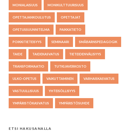
MONIALAISUUS
MONIKULTTUURISUUS
OPETTAJANKOULUTUS
OPETTAJAT
OPETUSSUUNNITELMA
PAIKKATIETO
POIKKITIETEISYYS
SEMINAARI
SMÅBARNSPEDAGOGIK
TAIDE
TAIDEKASVATUS
TIETEIDENVÄLISYYS
TRANSFORMAATIO
TUTKIJAVERKOSTO
ULKO-OPETUS
VAIKUTTAMINEN
VARHAISKASVATUS
VASTUULLISUUS
YHTEISÖLLISYYS
YMPÄRISTÖKASVATUS
YMPÄRISTÖSUHDE
ETSI HAKUSANALLA