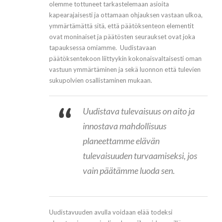
olemme tottuneet tarkastelemaan asioita
kapearajaisesti ja ottamaan ohjauksen vastaan ulkoa,
ymmärtämättä sitä, että päätöksenteon elementit
ovat moninaiset ja päätösten seuraukset ovat joka
tapauksessa omiamme. Uudistavaan
päätöksentekoon liittyykin kokonaisvaltaisesti oman
vastuun ymmärtäminen ja sekä luonnon että tulevien
sukupolvien osallistaminen mukaan.
Uudistava tulevaisuus on aito ja
innostava mahdollisuus
planeettamme elävän
tulevaisuuden turvaamiseksi, jos
vain päätämme luoda sen.
Uudistavuuden avulla voidaan elää todeksi