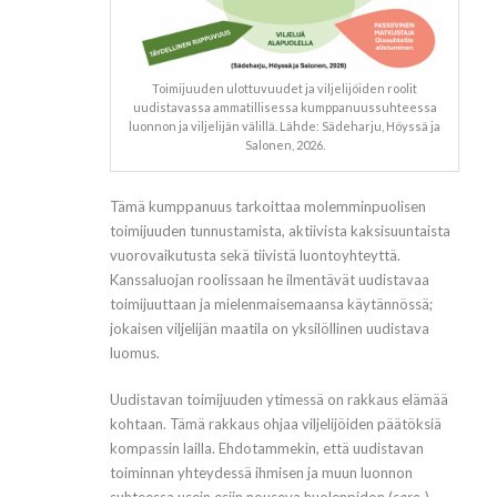
Toimijuuden ulottuvuudet ja viljelijöiden roolit
uudistavassa ammatillisessa kumppanuussuhteessa
luonnon ja viljelijän välillä. Lähde: Sädeharju, Höyssä ja
Salonen, 2026.
Tämä kumppanuus tarkoittaa molemminpuolisen
toimijuuden tunnustamista, aktiivista kaksisuuntaista
vuorovaikutusta sekä tiivistä luontoyhteyttä.
Kanssaluojan roolissaan he ilmentävät uudistavaa
toimijuuttaan ja mielenmaisemaansa käytännössä;
jokaisen viljelijän maatila on yksilöllinen uudistava
luomus.
Uudistavan toimijuuden ytimessä on rakkaus elämää
kohtaan. Tämä rakkaus ohjaa viljelijöiden päätöksiä
kompassin lailla. Ehdotammekin, että uudistavan
toiminnan yhteydessä ihmisen ja muun luonnon
suhteessa usein esiin nouseva huolenpidon (
care
)