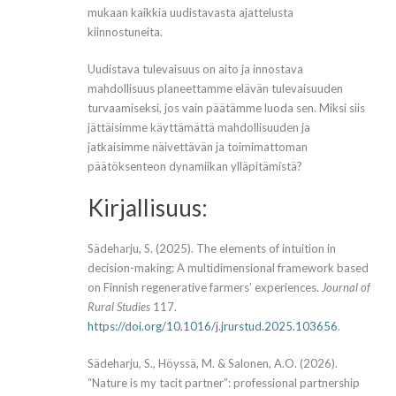
mukaan kaikkia uudistavasta ajattelusta
kiinnostuneita.
Uudistava tulevaisuus on aito ja innostava
mahdollisuus planeettamme elävän tulevaisuuden
turvaamiseksi, jos vain päätämme luoda sen. Miksi siis
jättäisimme käyttämättä mahdollisuuden ja
jatkaisimme näivettävän ja toimimattoman
päätöksenteon dynamiikan ylläpitämistä?
Kirjallisuus:
Sädeharju, S. (2025). The elements of intuition in
decision-making: A multidimensional framework based
on Finnish regenerative farmers’ experiences.
Journal of
Rural Studies
117.
https://doi.org/10.1016/j.jrurstud.2025.103656
.
Sädeharju, S., Höyssä, M. & Salonen, A.O. (2026).
“Nature is my tacit partner”: professional partnership