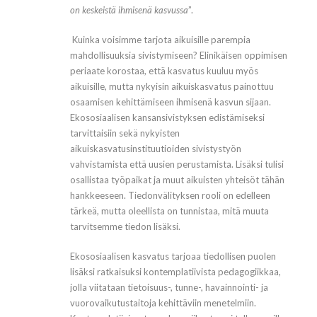
on keskeistä ihmisenä kasvussa
”.
Kuinka voisimme tarjota aikuisille parempia
mahdollisuuksia sivistymiseen? Elinikäisen oppimisen
periaate korostaa, että kasvatus kuuluu myös
aikuisille, mutta nykyisin aikuiskasvatus painottuu
osaamisen kehittämiseen ihmisenä kasvun sijaan.
Ekososiaalisen kansansivistyksen edistämiseksi
tarvittaisiin sekä nykyisten
aikuiskasvatusinstituutioiden sivistystyön
vahvistamista että uusien perustamista. Lisäksi tulisi
osallistaa työpaikat ja muut aikuisten yhteisöt tähän
hankkeeseen. Tiedonvälityksen rooli on edelleen
tärkeä, mutta oleellista on tunnistaa, mitä muuta
tarvitsemme tiedon lisäksi.
Ekososiaalisen kasvatus tarjoaa tiedollisen puolen
lisäksi ratkaisuksi kontemplatiivista pedagogiikkaa,
jolla viitataan tietoisuus-, tunne-, havainnointi- ja
vuorovaikutustaitoja kehittäviin menetelmiin.