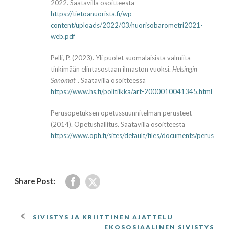
2022. Saatavilla osoitteesta
https://tietoanuorista.fi/wp-
content/uploads/2022/03/nuorisobarometri2021-
web.pdf
Pelli, P. (2023). Yli puolet suomalaisista valmiita
tinkimään elin­tasostaan ilmaston vuoksi.
Helsingin
Sanomat
. Saatavilla osoitteessa
https://www.hs.fi/politiikka/art-2000010041345.html
Perusopetuksen opetussuunnitelman perusteet
(2014). Opetushallitus. Saatavilla osoitteesta
https://www.oph.fi/sites/default/files/documents/perusop
Share Post:
SIVISTYS JA KRIITTINEN AJATTELU
EKOSOSIAALINEN SIVISTYS