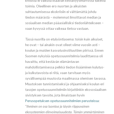
kriisistä ei vaikuta lisäävän kestävyysmurrosta tukevia
toimia. Oleellinen ero nuorten ja aikuisten
suhtautumisessa ekokriisiin ei välttämättä johdu
tiedon määrästä – molemmat ilmoittavat median ja
sosiaalisen median pääasiallisiksi tiedonlähteikseen –
vaan kyvyssä ottaa vaikeaa tietoa vastaan.
Tässä nuorilla on etulyöntiasema: toisin kuin aikuiset,
he ovat – tai ainakin ovat olleet viime vuosiin asti –
koulun ja muiden kasvatusinstituuttien piirissä. Ennen
Suomen nykyisiä opetussuunnitelmia laadittaessa oli
havaittu, että kestävän elämäntavan
mahdollistamisessa pelkkä tiedon lisääminen kulutus-
ja kulkutavoista ei riitä, vaan tarvitaan myös
syvällisempää muutosta maailmassa olemisen tavassa.
Muutoksen tunnistamiseksi ja ohjaamiseksi koulun eri
tasojen opetussuunnitelmiin kirjattiinkin ekososiaalisen
sivistyksen tavoite, jota ilmaistaan hyvin
Perusopetuksen opetussuunnitelmien perusteissa
:
“
Ihminen on osa luontoa ja täysin riippuvainen
ekosysteemien elinvoimaisuudesta. Tämän ymmärtäminen