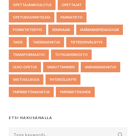
OPETTAJANKOULUTUS
OPETTAJAT
OPETUSSUUNNITELMA
PAIKKATIETO
POIKKITIETEISYYS
SEMINAARI
SMÅBARNSPEDAGOGIK
TAIDE
TAIDEKASVATUS
TIETEIDENVÄLISYYS
TRANSFORMAATIO
TUTKIJAVERKOSTO
ULKO-OPETUS
VAIKUTTAMINEN
VARHAISKASVATUS
VASTUULLISUUS
YHTEISÖLLISYYS
YMPÄRISTÖKASVATUS
YMPÄRISTÖSUHDE
ETSI HAKUSANALLA