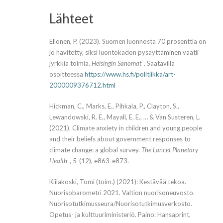
Lähteet
Ellonen, P. (2023). Suomen luonnosta 70 prosenttia on
jo hävitetty, siksi luonto­kadon pysäyttäminen vaatii
jyrkkiä toimia.
Helsingin Sanomat
. Saatavilla
osoitteessa
https://www.hs.fi/politiikka/art-
2000009376712.html
Hickman, C., Marks, E., Pihkala, P., Clayton, S.,
Lewandowski, R. E., Mayall, E. E., … & Van Susteren, L.
(2021). Climate anxiety in children and young people
and their beliefs about government responses to
climate change: a global survey.
The Lancet Planetary
Health
,
5
(12), e863-e873.
Kiilakoski, Tomi (toim.) (2021): Kestävää tekoa.
Nuorisobarometri 2021. Valtion nuorisoneuvosto.
Nuorisotutkimusseura/Nuorisotutkimusverkosto.
Opetus- ja kulttuuriministeriö. Paino: Hansaprint,