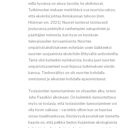
millä hyvänsä on ainoa tavoite, he ahdistuvat.
Tutkimusten
mukaan merkittävä osa nuorista uskoo,
että ekokriisi johtaa ihmiskunnan tuhoon (mm.
Hickman ym. 2021). Nuoret tuntevat toistuvasti
joutuvansa petetyiksi vanhempien sukupolvien ja
päättäjien toimesta, kun kyse on kestävän
tulevaisuuden turvaamisesta. Nuorten
ympäristöahdistukseen esitetään usein lääkkeeksi
nuorten suojaamista ekokriisiin liittyvältä uutisoinnilta.
Tämä olisi kuitenkin nurinkurista, koska juuri nuorten
ympäristöasenteet ovat linjassa tutkimuksen viestin
kanssa. Tiedonvälitys on siis nuorten kohdalla
onnistunut ja aikuisten kohdalla epäonnistunut.
Tosiasioiden tunnustaminen on viisauden alku, totesi
Juho Paasikivi aikoinaan. On kuitenkin tunnustettava
myös se tosiasia, että tosiasioiden tunnustaminen voi
olla hyvin vaikeaa – varsinkin silloin kun se haastaa
omaa maailmankuvaa. Kestävyyskasvatuksen tunnettu
haaste on, että pelkkä tiedon lisääminen ekologisesta