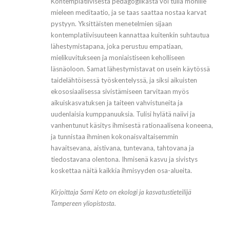
Kontemplatiivisesta pedagogiikasta voi tulla monille
mieleen meditaatio, ja se taas saattaa nostaa karvat
pystyyn. Yksittäisten menetelmien sijaan
kontemplatiivisuuteen kannattaa kuitenkin suhtautua
lähestymistapana, joka perustuu empatiaan,
mielikuvitukseen ja moniaistiseen keholliseen
läsnäoloon. Samat lähestymistavat on usein käytössä
taidelähtöisessä työskentelyssä, ja siksi aikuisten
ekososiaalisessa sivistämiseen tarvitaan myös
aikuiskasvatuksen ja taiteen vahvistuneita ja
uudenlaisia kumppanuuksia. Tulisi hylätä naiivi ja
vanhentunut käsitys ihmisestä rationaalisena koneena,
ja tunnistaa ihminen kokonaisvaltaisemmin
havaitsevana, aistivana, tuntevana, tahtovana ja
tiedostavana olentona. Ihmisenä kasvu ja sivistys
koskettaa näitä kaikkia ihmisyyden osa-alueita.
Kirjoittaja Sami Keto on ekologi ja kasvatustieteilijä
Tampereen yliopistosta.