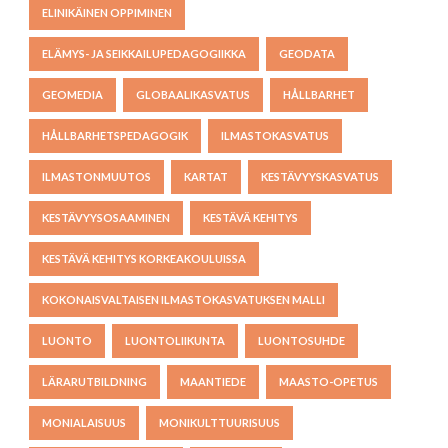
ELINIKÄINEN OPPIMINEN
ELÄMYS- JA SEIKKAILUPEDAGOGIIKKA
GEODATA
GEOMEDIA
GLOBAALIKASVATUS
HÅLLBARHET
HÅLLBARHETSPEDAGOGIK
ILMASTOKASVATUS
ILMASTONMUUTOS
KARTAT
KESTÄVYYSKASVATUS
KESTÄVYYSOSAAMINEN
KESTÄVÄ KEHITYS
KESTÄVÄ KEHITYS KORKEAKOULUISSA
KOKONAISVALTAISEN ILMASTOKASVATUKSEN MALLI
LUONTO
LUONTOLIIKUNTA
LUONTOSUHDE
LÄRARUTBILDNING
MAANTIEDE
MAASTO-OPETUS
MONIALAISUUS
MONIKULTTUURISUUS