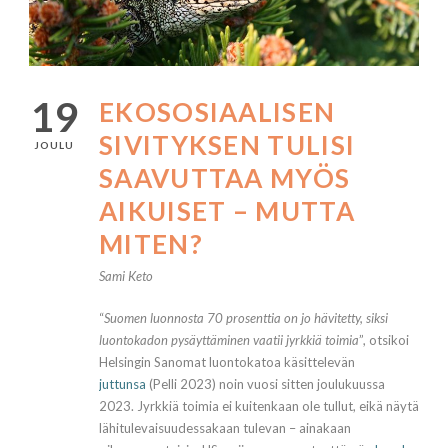
19
EKOSOSIAALISEN
SIVITYKSEN TULISI
JOULU
SAAVUTTAA MYÖS
AIKUISET – MUTTA
MITEN?
Sami Keto
“
Suomen luonnosta 70 prosenttia on jo hävitetty, siksi
luonto­kadon pysäyttäminen vaatii jyrkkiä toimia
”, otsikoi
Helsingin Sanomat luontokatoa käsittelevän
juttunsa
(Pelli 2023)
noin vuosi sitten joulukuussa
2023. Jyrkkiä toimia ei kuitenkaan ole tullut, eikä näytä
lähitulevaisuudessakaan tulevan – ainakaan