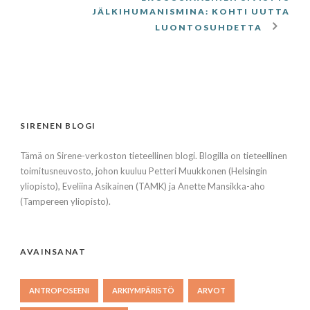
JÄLKIHUMANISMINA: KOHTI UUTTA
LUONTOSUHDETTA
SIRENEN BLOGI
Tämä on Sirene-verkoston tieteellinen blogi. Blogilla on tieteellinen
toimitusneuvosto, johon kuuluu Petteri Muukkonen (Helsingin
yliopisto), Eveliina Asikainen (TAMK) ja Anette Mansikka-aho
(Tampereen yliopisto).
AVAINSANAT
ANTROPOSEENI
ARKIYMPÄRISTÖ
ARVOT