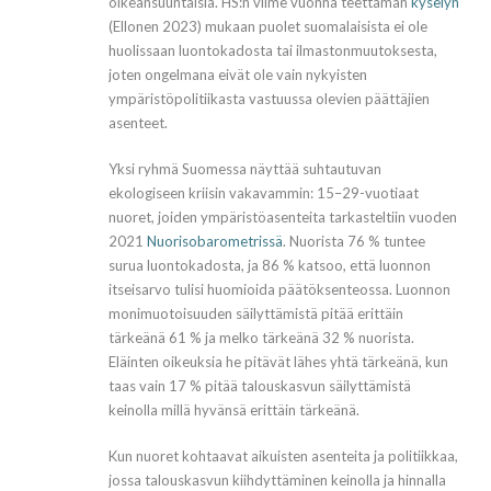
oikeansuuntaisia. HS:n viime vuonna teettämän
kyselyn
(Ellonen 2023) mukaan puolet suomalaisista ei ole
huolissaan luontokadosta tai ilmastonmuutoksesta,
joten ongelmana eivät ole vain nykyisten
ympäristöpolitiikasta vastuussa olevien päättäjien
asenteet.
Yksi ryhmä Suomessa näyttää suhtautuvan
ekologiseen kriisin vakavammin: 15–29-vuotiaat
nuoret, joiden ympäristöasenteita tarkasteltiin vuoden
2021
Nuorisobarometrissä
. Nuorista 76 % tuntee
surua luontokadosta, ja 86 % katsoo, että luonnon
itseisarvo tulisi huomioida päätöksenteossa. Luonnon
monimuotoisuuden säilyttämistä pitää erittäin
tärkeänä 61 % ja melko tärkeänä 32 % nuorista.
Eläinten oikeuksia he pitävät lähes yhtä tärkeänä, kun
taas vain 17 % pitää talouskasvun säilyttämistä
keinolla millä hyvänsä erittäin tärkeänä.
Kun nuoret kohtaavat aikuisten asenteita ja politiikkaa,
jossa talouskasvun kiihdyttäminen keinolla ja hinnalla