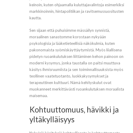
keinoin, kuten ohjaamalla kuluttajavalintoja esimerkiksi
markkinoinnin, hintapolitiikan ja ravitsemussuositusten
kautta.
Sen sijaan että puhuisimme mässäilyn synnistä,
moraalinen sanastomme korostaan nykyään
psykologisia ja lääketieteellisiä näkökulmia, kuten
pakonomaista syömiskäyttäytymistä. Myös liiallisena
pidetyn ruoankulutuksen liittäminen kehon painoon on
moderni kysymys, jonka taustalla on paitsi muuttuva
käsitys ihmisruumiista ja sen toiminnallisuuksista myös
teollinen vaatetuotanto, luokkakysymykset ja
terapeuttinen kulttuuri. Nämä kehityskulut ovat
muokanneet merkittävästi ruoankulutuksen moraalista
maisemaa.
Kohtuuttomuus, hävikki ja
yltäkylläisyys