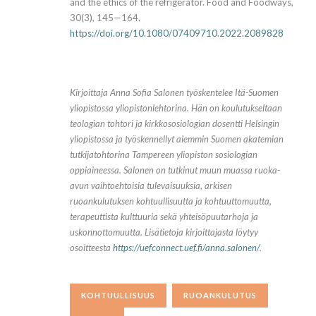
and the ethics of the refrigerator. Food and Foodways,
30(3), 145—164.
https://doi.org/10.1080/07409710.2022.2089828
Kirjoittaja Anna Sofia Salonen työskentelee Itä-Suomen
yliopistossa yliopistonlehtorina. Hän on koulutukseltaan
teologian tohtori ja kirkkososiologian dosentti Helsingin
yliopistossa ja työskennellyt aiemmin Suomen akatemian
tutkijatohtorina Tampereen yliopiston sosiologian
oppiaineessa. Salonen on tutkinut muun muassa ruoka-
avun vaihtoehtoisia tulevaisuuksia, arkisen
ruoankulutuksen kohtuullisuutta ja kohtuuttomuutta,
terapeuttista kulttuuria sekä yhteisöpuutarhoja ja
uskonnottomuutta. Lisätietoja kirjoittajasta löytyy
osoitteesta
https://uefconnect.uef.fi/anna.salonen/
.
KOHTUULLISUUS
RUOANKULUTUS