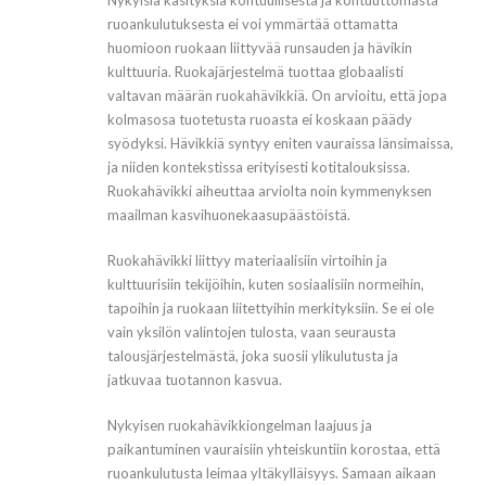
Nykyisiä käsityksiä kohtuullisesta ja kohtuuttomasta
ruoankulutuksesta ei voi ymmärtää ottamatta
huomioon ruokaan liittyvää runsauden ja hävikin
kulttuuria. Ruokajärjestelmä tuottaa globaalisti
valtavan määrän ruokahävikkiä. On arvioitu, että jopa
kolmasosa tuotetusta ruoasta ei koskaan päädy
syödyksi. Hävikkiä syntyy eniten vauraissa länsimaissa,
ja niiden kontekstissa erityisesti kotitalouksissa.
Ruokahävikki aiheuttaa arviolta noin kymmenyksen
maailman kasvihuonekaasupäästöistä.
Ruokahävikki liittyy materiaalisiin virtoihin ja
kulttuurisiin tekijöihin, kuten sosiaalisiin normeihin,
tapoihin ja ruokaan liitettyihin merkityksiin. Se ei ole
vain yksilön valintojen tulosta, vaan seurausta
talousjärjestelmästä, joka suosii ylikulutusta ja
jatkuvaa tuotannon kasvua.
Nykyisen ruokahävikkiongelman laajuus ja
paikantuminen vauraisiin yhteiskuntiin korostaa, että
ruoankulutusta leimaa yltäkylläisyys. Samaan aikaan