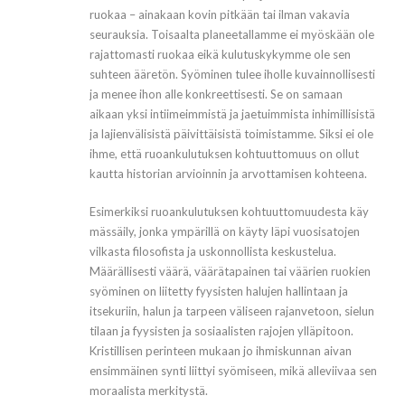
ruokaa – ainakaan kovin pitkään tai ilman vakavia
seurauksia. Toisaalta planeetallamme ei myöskään ole
rajattomasti ruokaa eikä kulutuskykymme ole sen
suhteen ääretön. Syöminen tulee iholle kuvainnollisesti
ja menee ihon alle konkreettisesti. Se on samaan
aikaan yksi intiimeimmistä ja jaetuimmista inhimillisistä
ja lajienvälisistä päivittäisistä toimistamme. Siksi ei ole
ihme, että ruoankulutuksen kohtuuttomuus on ollut
kautta historian arvioinnin ja arvottamisen kohteena.
Esimerkiksi ruoankulutuksen kohtuuttomuudesta käy
mässäily, jonka ympärillä on käyty läpi vuosisatojen
vilkasta filosofista ja uskonnollista keskustelua.
Määrällisesti väärä, väärätapainen tai väärien ruokien
syöminen on liitetty fyysisten halujen hallintaan ja
itsekuriin, halun ja tarpeen väliseen rajanvetoon, sielun
tilaan ja fyysisten ja sosiaalisten rajojen ylläpitoon.
Kristillisen perinteen mukaan jo ihmiskunnan aivan
ensimmäinen synti liittyi syömiseen, mikä alleviivaa sen
moraalista merkitystä.