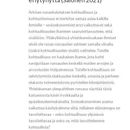
Arkisen ruoankulutuksen kohtuullisuus ja
kohtuuttomuus ei merkitse samaa asiaa kaikille
ihmisille – sosioekonomiset erot vaikuttavat sekä
kohtuullisuuden ihanteen saavutettavuuteen, että
sisältöön. Yltäkylläisissä yhteiskunnissakaan ihmiset
eivät ole ruoan runsauden suhteen samalla viivalla.
Lisäksi kohtuullisuuden sisältö vaihtelee. Toisille
kohtuullisuus on kaukainen ihanne, jota kohti
navigoidaan runsauden keskellä muiden arvojen ja
arvostusten ristipaineessa. Toisille kohtuullisuus on
selviytymistä niukkuuden keskellä, omasta ja perheen
niukasta toimeentulosta pyristellen kiinnipitämistä.
Yhteiskunnan ylenpalttinen runsaus näyttää tästä
katsannosta käsin irvokkaalta ja
epäoikeudenmukaiselta. Sosioekonominen asema
vaikuttaa käsityksiimme siitä, millainen elämäntapa on
tavoiteltavaa – onko kohtuullisuus ylipäänsä
tavoiteltavaa ja onko se, mitä tavoittelemme
kohtuullista?