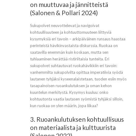
on muuttuvaa ja jännitteistä
(Salonen & Pollari 2024)
Sukupolvet neuvottelevat ja navigoivat
kohtuullisuuteen ja kohtuuttomuuteen liittyviä
kysymyksiä eri tavoin – arkipäiväinen runsaus haastaa
perinteistä hävikinvastaista diskurssia. Ruokaa on
saatavilla enemmän kuin koskaan, mutta sen
tuhlaaminen herättää ristiriitaisia tunteita. Eri
sukupolvet suhtautuvat ruokahävikkiin eri tavoin:
vanhemmilta sukupolvilta opittua imperatiivia syödä
lautanen tyhjäksi kyseenalaistetaan, tuoden esiin myös
tasapainoisen ruoankulutuksen ja oman kehon
kuuntelun merkitystä. Kysymys kuuluu: onko
kohtuutonta vaatia lautasen syömistä tyhjäksi silloin,
kun ruokaa on ylen määrin, jopa liikaa?
3. Ruoankulutuksen kohtuullisuus
on materiaalista ja kulttuurista
(Salonen 2022)