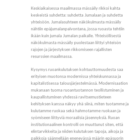
Keskiaikaisessa maailmassa mässäily rikkoi kahta
keskeistä suhdetta: suhdetta Jumalaan ja suhdetta
yhteisöön. Jumalasuhteen näkökulmasta mässäily
nähtiin epäjumalanpalvontana, jossa ruoasta tehtiin
ikään kuin jumala Jumalan paikalle. Yhteisöllisestä
näkökulmasta mässäily puolestaan liittyi yhteisön
rajojen ja järjestyksen rikkomiseen rajallisten
resurssien maailmassa.
Kysymys ruoankulutuksen kohtuuttomuudesta saa
erityisen muotonsa modernissa yhteiskunnassa ja
kapitalistisessa talousjärjestelmässä. Modernisaation
mukanaan tuoma ruoantuotannon teollistuminen ja
kaupallistuminen yhdessä ravitsemustieteen
kehityksen kanssa näkyy yhä siinä, miten tuotamme ja
kulutamme ruokaa sekä hahmotamme ruokaan ja
syömiseen liittyviä moraalisia jäsennyksiä. Ruoan
institutionaalinen kontrolli on muuttunut siten, että
elintarvikkeita ja niiden kulutuksen tapoja, aikoja ja
paikkoja säännellään enenevässä määrin epäsuorin