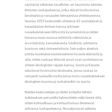
näyttävät sellaisten tavallisten, eri taustoista tulevien
ihmisten ruokapuheessa, jotka elävät hyvinvoivissa
länsimaisissa runsauden leimaamissa yhteiskunnissa.
Vuonna 2019 keskustelin yhteensä 42 suomalaisen ja
kanadalaisen ihmisen kanssa arkiseen
ruoankulutukseen liittyvistä kysymyksistä ja niiden
lomassa muun muassa eettisistä valinnoista ja
arvostuksista, kasvatuksesta, hävikistä, suhteesta
luontoon sekä toimeentulosta. Sain paljon aineksia
pohtia moninaisia käsityksiämme hyvästä elämästä ja
siitä, miten ruokaan liittyvät arvot ovat sovitettavissa
yhteen ekologisten rajojen kanssa. Suomi ja Kanada
edustavat hyvinvoivia länsimaita, joissa ruokaa on
runsaasti saatavilla mutta joissa myös ruoankulutuksen
ekologinen kuorma ja ruokahävikki on suurta.
Näiden keskustelujen ja niiden pohjalta tehdyn
tutkimuksen perustella hahmottelen neljä teesiä siitä,
miten kohtuullisuus ja kohtuuttomuus ilmenevät
arkisessa ruokapuheessa. Ne paljastavat sellaisia