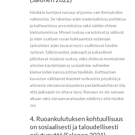
Hävikkiä tuottava runsaus ei juonnu vain ihmisyksilön
valinnoista. Se rakentuu arjen materiaalisissa puitteissa
ja kulttuurisissa arvostuksissa sekä näiden yhteen
kietoutumisissa. Monet ruokaa varastoivat ja säilövät
ja siten osaltaan ruoan hukkaamista estämään
tarkoitetut arjen tavarat myös osallistuvat hävikin
syntyyn. Säilytysastiat, jääkaapit ja pakastimet
piilottavat sisäänsä ruokaa, mikä yhdessä moninaisten
arkisten käytäntöjen ja sosiaalisten suhteiden
kiemuroiden kanssa johtaa hävikkiin. Kulttuurisen
kuvaston välittämät ihanteet notkuvista pöydistä ja
arkisesta vieraanvaraisuudesta peräänkuuluttavat sitä,
että jääkaapin on oltava täysi. Runsaus on siis samaan
aikaan sekä vieraanvaraisuuden edellytys että hävikin
syy.
4. Ruoankulutuksen kohtuullisuus
on sosiaalisesti ja taloudellisesti
eriytynyttä (Salonen 2021)