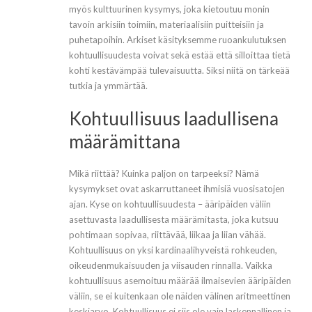
myös kulttuurinen kysymys, joka kietoutuu monin
tavoin arkisiin toimiin, materiaalisiin puitteisiin ja
puhetapoihin. Arkiset käsityksemme ruoankulutuksen
kohtuullisuudesta voivat sekä estää että silloittaa tietä
kohti kestävämpää tulevaisuutta. Siksi niitä on tärkeää
tutkia ja ymmärtää.
Kohtuullisuus laadullisena
määrämittana
Mikä riittää? Kuinka paljon on tarpeeksi? Nämä
kysymykset ovat askarruttaneet ihmisiä vuosisatojen
ajan. Kyse on kohtuullisuudesta – ääripäiden väliin
asettuvasta laadullisesta määrämitasta, joka kutsuu
pohtimaan sopivaa, riittävää, liikaa ja liian vähää.
Kohtuullisuus on yksi kardinaalihyveistä rohkeuden,
oikeudenmukaisuuden ja viisauden rinnalla. Vaikka
kohtuullisuus asemoituu määrää ilmaisevien ääripäiden
väliin, se ei kuitenkaan ole näiden välinen aritmeettinen
keskiarvo. Kohtuullisuus ei siis ole vain laskennallinen ja