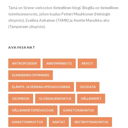
Tämä on Sirene-verkoston tieteellinen blogi. Blogilla on tieteellinen
toimitusneuvosto, johon kuuluu Petteri Muukkonen (Helsingin
yliopisto), Eveliina Asikainen (TAMK) ja Anette Mansikka-aho
(Tampereen yliopisto).
AVAINSANAT
ANTROPOSEENI
ARKIYMPÄRISTÖ
ARVOT
ELINIKÄINEN OPPIMINEN
ELÄMYS- JA SEIKKAILUPEDAGOGIIKKA
GEODATA
GEOMEDIA
GLOBAALIKASVATUS
HÅLLBARHET
HÅLLBARHETSPEDAGOGIK
ILMASTOKASVATUS
ILMASTONMUUTOS
KARTAT
KESTÄVYYSKASVATUS