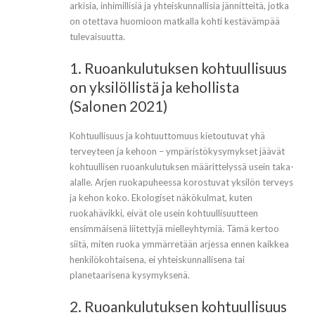
arkisia, inhimillisiä ja yhteiskunnallisia jännitteitä, jotka
on otettava huomioon matkalla kohti kestävämpää
tulevaisuutta.
1. Ruoankulutuksen kohtuullisuus
on yksilöllistä ja kehollista
(Salonen 2021)
Kohtuullisuus ja kohtuuttomuus kietoutuvat yhä
terveyteen ja kehoon – ympäristökysymykset jäävät
kohtuullisen ruoankulutuksen määrittelyssä usein taka-
alalle. Arjen ruokapuheessa korostuvat yksilön terveys
ja kehon koko. Ekologiset näkökulmat, kuten
ruokahävikki, eivät ole usein kohtuullisuutteen
ensimmäisenä liitettyjä mielleyhtymiä. Tämä kertoo
siitä, miten ruoka ymmärretään arjessa ennen kaikkea
henkilökohtaisena, ei yhteiskunnallisena tai
planetaarisena kysymyksenä.
2. Ruoankulutuksen kohtuullisuus