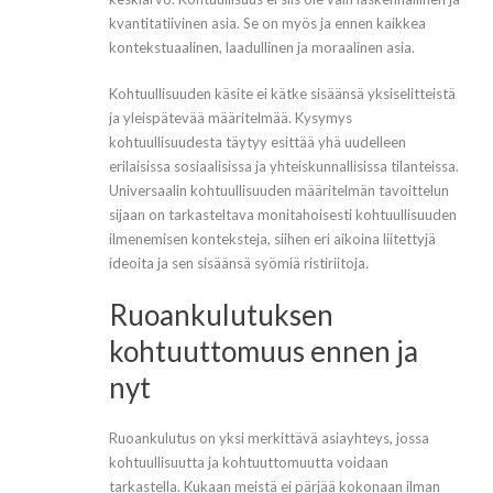
kvantitatiivinen asia. Se on myös ja ennen kaikkea
kontekstuaalinen, laadullinen ja moraalinen asia.
Kohtuullisuuden käsite ei kätke sisäänsä yksiselitteistä
ja yleispätevää määritelmää. Kysymys
kohtuullisuudesta täytyy esittää yhä uudelleen
erilaisissa sosiaalisissa ja yhteiskunnallisissa tilanteissa.
Universaalin kohtuullisuuden määritelmän tavoittelun
sijaan on tarkasteltava monitahoisesti kohtuullisuuden
ilmenemisen konteksteja, siihen eri aikoina liitettyjä
ideoita ja sen sisäänsä syömiä ristiriitoja.
Ruoankulutuksen
kohtuuttomuus ennen ja
nyt
Ruoankulutus on yksi merkittävä asiayhteys, jossa
kohtuullisuutta ja kohtuuttomuutta voidaan
tarkastella. Kukaan meistä ei pärjää kokonaan ilman