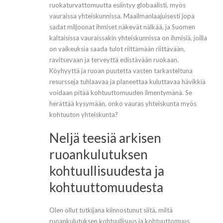
ruokaturvattomuutta esiintyy globaalisti, myös
vauraissa yhteiskunnissa. Maailmanlaajuisesti jopa
sadat miljoonat ihmiset näkevät nälkää, ja Suomen
kaltaisissa vauraissakin yhteiskunnissa on ihmisiä, joilla
on vaikeuksia saada tulot riittämään riittävään,
ravitsevaan ja terveyttä edistävään ruokaan.
Köyhyyttä ja ruoan puutetta vasten tarkasteltuna
resursseja tuhlaavaa ja planeettaa kuluttavaa hävikkiä
voidaan pitää kohtuuttomuuden ilmentymänä. Se
herättää kysymään, onko vauras yhteiskunta myös
kohtuuton yhteiskunta?
Neljä teesiä arkisen
ruoankulutuksen
kohtuullisuudesta ja
kohtuuttomuudesta
Olen ollut tutkijana kiinnostunut siitä, miltä
ruoankulutuksen kohtuullisuus ja kohtuuttomuus