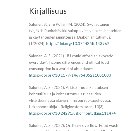
Kirjallisuus
Salonen, A. S. & Pollari, M. (2024). Syö lautanen
tyhjäksi! Ruokahävikki sukupolvien välisten ihanteiden
ja käytänteiden jännitteissä. Diakonian tutkimus,
(1/2024).
https://doi.org/10.37448/dt.143962
Salonen, A. S. (2021). ’If I could afford an avocado
every day’: Income differences and ethical food
consumption in a world of abundance.
https://doi.org/10.1177/14695405211051033
Salonen, A. S. (2021). Arkisen ruoankulutuksen
kohtuullisuus ja kohtuuttomuus runsauden
yhteiskunnassa elävien ihmisten ruokapuheessa.
Uskonnontutkija – Religionsforskaren, 10(3).
https://doi.org/10.24291/uskonnontutkija.111474
Salonen, A. S. (2022). Ordinary overflow: Food waste