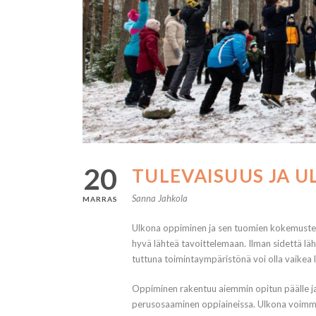
20
TULEVAISUUS JA 
Sanna Jahkola
MARRAS
Ulkona oppiminen ja sen tuomien kokemusten ta
hyvä lähteä tavoittelemaan. Ilman sidettä lä
tuttuna toimintaympäristönä voi olla vaike
Oppiminen rakentuu aiemmin opitun päälle j
perusosaaminen oppiaineissa. Ulkona voimme 