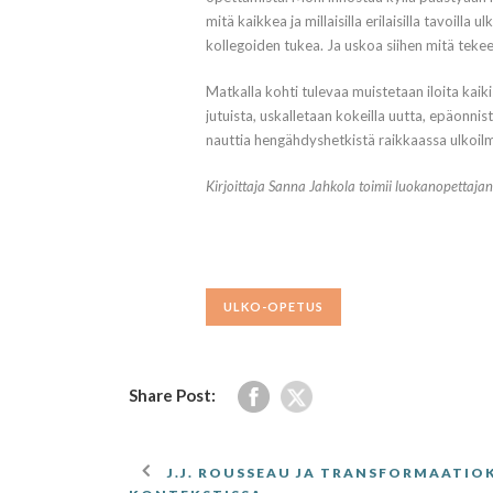
mitä kaikkea ja millaisilla erilaisilla tavoilla 
kollegoiden tukea. Ja uskoa siihen mitä tekee
Matkalla kohti tulevaa muistetaan iloita kaik
jutuista, uskalletaan kokeilla uutta, epäonnist
nauttia hengähdyshetkistä raikkaassa ulkoil
Kirjoittaja Sanna Jahkola toimii luokanopettajan
ULKO-OPETUS
Share Post:
J.J. ROUSSEAU JA TRANSFORMAATI