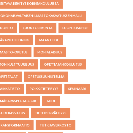
KESTÄVÄ KEHITYS KORKEAKOULUISSA
KOKONAISVALTAISEN ILMASTOKASVATUKSEN MALLI
LUONTO
LUONTOLIIKUNTA
LUONTOSUHDE
LÄRARUTBILDNING
MAANTIEDE
MAASTO-OPETUS
MONIALAISUUS
MONIKULTTUURISUUS
OPETTAJANKOULUTUS
OPETTAJAT
OPETUSSUUNNITELMA
PAIKKATIETO
POIKKITIETEISYYS
SEMINAARI
SMÅBARNSPEDAGOGIK
TAIDE
TAIDEKASVATUS
TIETEIDENVÄLISYYS
TRANSFORMAATIO
TUTKIJAVERKOSTO