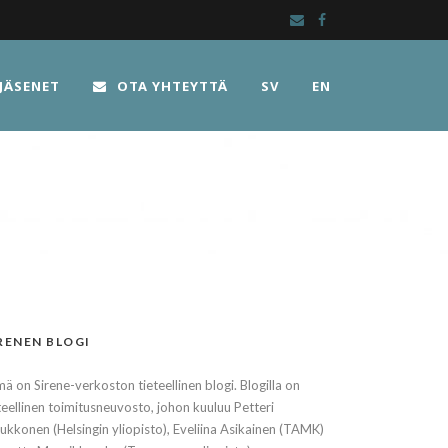
JÄSENET
OTA YHTEYTTÄ
SV
EN
RENEN BLOGI
ä on Sirene-verkoston tieteellinen blogi. Blogilla on
teellinen toimitusneuvosto, johon kuuluu Petteri
kkonen (Helsingin yliopisto), Eveliina Asikainen (TAMK)