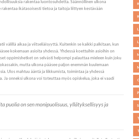
ahdollisuuksia rakentaa luontosuhdetta. Säännöllinen ulkona
rakentaa ikätasoisesti tietoa ja taitoja liittyen kestävään
välillä aikaa ja viitseliäisyyttä. Kuitenkin se kaikki palkitaan, kun
äsee kokemaan asioita yhdessä. Yhdessä koettuihin asioihin on
liset oppimishetket on selvästi helpompi palauttaa mieleen kuin joku
 luokassakin, mutta ulkona pääsee paljon enemmän kuulemaan
ia. Ulos mahtuu ääntä ja liikkumista, toimintaa ja yhdessä
ta. Ja onneksi ulkona voi toteuttaa myös opiskelua, joka ei vaadi
 puolia on sen monipuolisuus, yllätyksellisyys ja