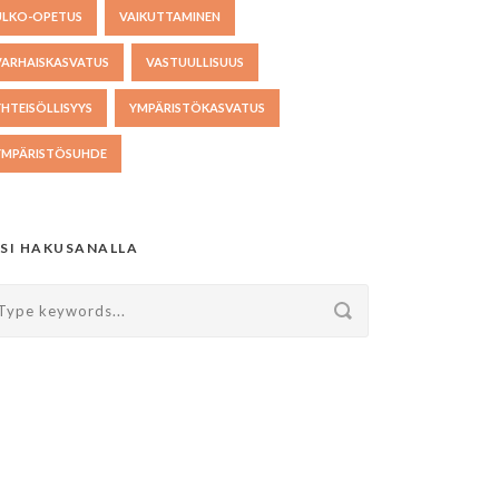
ULKO-OPETUS
VAIKUTTAMINEN
VARHAISKASVATUS
VASTUULLISUUS
YHTEISÖLLISYYS
YMPÄRISTÖKASVATUS
YMPÄRISTÖSUHDE
SI HAKUSANALLA