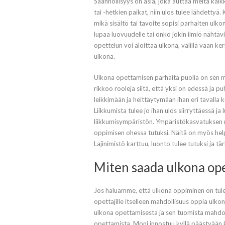
Säännöllisyys on asia, joka auttaa meitä kaikk
tai -hetkien paikat, niin ulos tulee lähdettyä.
mikä sisältö tai tavoite sopisi parhaiten ulko
lupaa luovuudelle tai onko jokin ilmiö nähtäv
opettelun voi aloittaa ulkona, välillä vaan k
ulkona.
Ulkona opettamisen parhaita puolia on sen mo
rikkoo rooleja siitä, että yksi on edessä ja 
leikkimään ja heittäytymään ihan eri tavalla ku
Liikkumista tulee jo ihan ulos siirryttäessä 
liikkumisympäristön. Ympäristökasvatuksen n
oppimisen ohessa tutuksi. Näitä on myös help
Lajinimistö karttuu, luonto tulee tutuksi ja tä
Miten saada ulkona op
Jos haluamme, että ulkona oppiminen on tule
opettajille itselleen mahdollisuus oppia ulk
ulkona opettamisesta ja sen tuomista mahdol
opettamista. Moni innostuu kyllä päästyään 