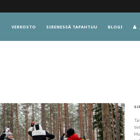
VERKOSTO
SIRENESSÄ TAPAHTUU
BLOGI
SI
Täm
tie
Muu