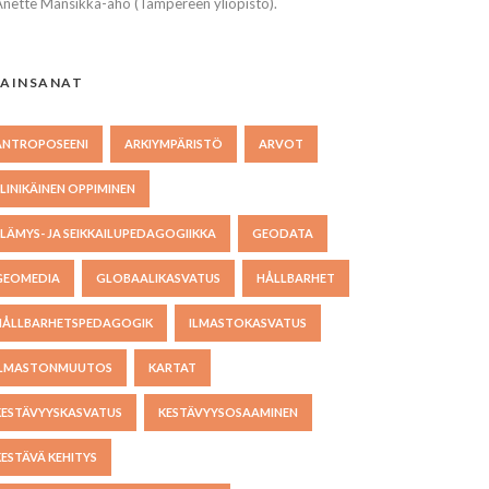
Anette Mansikka-aho (Tampereen yliopisto).
AINSANAT
ANTROPOSEENI
ARKIYMPÄRISTÖ
ARVOT
ELINIKÄINEN OPPIMINEN
ELÄMYS- JA SEIKKAILUPEDAGOGIIKKA
GEODATA
GEOMEDIA
GLOBAALIKASVATUS
HÅLLBARHET
HÅLLBARHETSPEDAGOGIK
ILMASTOKASVATUS
ILMASTONMUUTOS
KARTAT
KESTÄVYYSKASVATUS
KESTÄVYYSOSAAMINEN
KESTÄVÄ KEHITYS