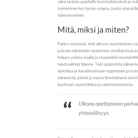
sekä tarjota oppilaille luontoelämyksiä ja m
toimiminen luo hyvän rungon, jonka ympärille 
tulevaisuuteen.
Mitä, miksi ja miten?
Pakko myöntää, että ulkona opettaminen vaatii 
pääsee näkemään oppimisen oivalluksia ja pä
helppo palata sisällä ja muutenkin moniaistil
neutraalimpi tilanne. Toki oppimista näkee
ajattelua ja havainnoimaan oppimisen prosess
tekemistä, pieniä ja suuria ihmeteltäviä asioi
juurikaan suunnittelua ja valmistautumista.
Ulkona opettamisen parhaita
yhteisöllisyys.