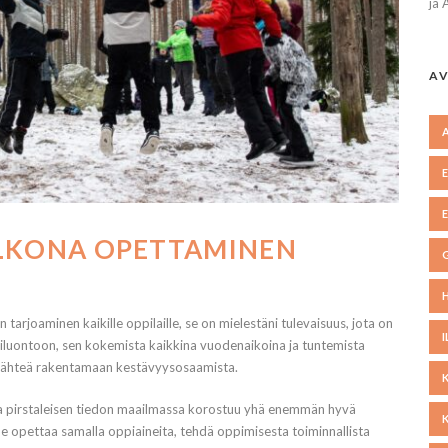
ja 
AV
ULKONA OPETTAMINEN
rjoaminen kaikille oppilaille, se on mielestäni tulevaisuus, jota on
hiluontoon, sen kokemista kaikkina vuodenaikoina ja tuntemista
a lähteä rakentamaan kestävyysosaamista.
a pirstaleisen tiedon maailmassa korostuu yhä enemmän hyvä
opettaa samalla oppiaineita, tehdä oppimisesta toiminnallista