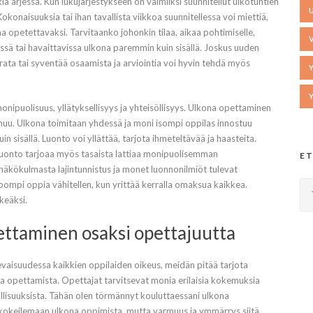
ia arjessa. Kun lukujärjestykseen on valmiiksi suunnitellut ulkotuntien
 Kokonaisuuksia tai ihan tavallista viikkoa suunnitellessa voi miettiä,
na opetettavaksi. Tarvitaanko johonkin tilaa, aikaa pohtimiselle,
issä tai havaittavissa ulkona paremmin kuin sisällä. Joskus uuden
errata tai syventää osaamista ja arviointia voi hyvin tehdä myös
nipuolisuus, yllätyksellisyys ja yhteisöllisyys. Ulkona opettaminen
puhuu. Ulkona toimitaan yhdessä ja moni isompi oppilas innostuu
in sisällä. Luonto voi yllättää, tarjota ihmeteltävää ja haasteita.
ja luonto tarjoaa myös tasaista lattiaa monipuolisemman
ET
äkökulmasta lajintunnistus ja monet luonnonilmiöt tulevat
ompi oppia vähitellen, kun yrittää kerralla omaksua kaikkea.
rkeäksi.
ettaminen osaksi opettajuutta
vaisuudessa kaikkien oppilaiden oikeus, meidän pitää tarjota
ona opettamista. Opettajat tarvitsevat monia erilaisia kokemuksia
lisuuksista. Tähän olen törmännyt kouluttaessani ulkona
kokeilemaan ulkona oppimista, mutta varmuus ja ymmärrys siitä,