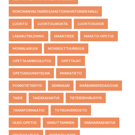
KOKONAISVALTAISEN ILMASTOKASVATUKSEN MALLI
LUONTO
LUONTOLIIKUNTA
LUONTOSUHDE
LÄRARUTBILDNING
MAANTIEDE
MAASTO-OPETUS
MONIALAISUUS
MONIKULTTUURISUUS
OPETTAJANKOULUTUS
OPETTAJAT
OPETUSSUUNNITELMA
PAIKKATIETO
POIKKITIETEISYYS
SEMINAARI
SMÅBARNSPEDAGOGIK
TAIDE
TAIDEKASVATUS
TIETEIDENVÄLISYYS
TRANSFORMAATIO
TUTKIJAVERKOSTO
ULKO-OPETUS
VAIKUTTAMINEN
VARHAISKASVATUS
VASTUULLISUUS
YHTEISÖLLISYYS