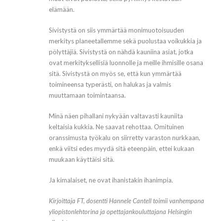
elämään.
Sivistystä on siis ymmärtää monimuotoisuuden
merkitys planeetallemme sekä puolustaa voikukkia ja
pölyttäjiä. Sivistystä on nähdä kauniina asiat, jotka
ovat merkityksellisiä luonnolle ja meille ihmisille osana
sitä. Sivistystä on myös se, että kun ymmärtää
toimineensa typerästi, on halukas ja valmis
muuttamaan toimintaansa.
Minä näen pihallani nykyään valtavasti kauniita
keltaisia kukkia. Ne saavat rehottaa. Omituinen
oranssimusta työkalu on siirretty varaston nurkkaan,
enkä viitsi edes myydä sitä eteenpäin, ettei kukaan
muukaan käyttäisi sitä.
Ja kimalaiset, ne ovat ihanistakin ihanimpia.
Kirjoittaja FT, dosentti Hannele Cantell toimii vanhempana
yliopistonlehtorina ja opettajankouluttajana Helsingin