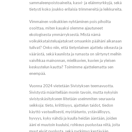
sammaleenpoistoaineita, kasvi- ja eläinmyrkkyjä, sekä
tietysti koko joukko erilaisia trimmereitä ja leikkureita.
Vimmainen voikukkien nyhtäminen pois pihoilta
osoittaa, miten kauaksi olemme ajautuneet
ekologisesta ymmärryksestä. Mistä nämä
voikukkataisteluajatukset omaankin päähäni aikanaan
tulivat? Onko niin, että tietynlainen ajattelu oikeasta ja
väärästä, sekä kauniista ja rumasta on siirtynyt meihin
vaivihkaa mainonnan, mielikuvien, kuvien ja yleisen
keskustelun kautta? Toimimme ajattelematta sen
enempää.
Vuonna 2024 vietetään Sivistyksen teemavuotta.
Sivistystä määritellään monin tavoin, mutta nykyisin
sivistyskäsitykseen liitetään useimmiten seuraavia
seikkoja: tieto, kriittisyys, ajattelun taidot, tiedon
käyttö vastuullisesti, myötätunto, ystävällisyys,
hyvyys, kyky nähdä ja kuulla heidän ääntään, joiden
ääni ei muutoin kuuluisi, rohkeus puolustaa niitä, joita
muut eivät puolusta, sekä pyrkimys kestävään