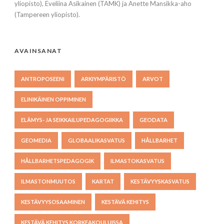
yliopisto), Eveliina Asikainen (TAMK) ja Anette Mansikka-aho
(Tampereen yliopisto).
AVAINSANAT
ANTROPOSEENI
ARKIYMPÄRISTÖ
ARVOT
ELINIKÄINEN OPPIMINEN
ELÄMYS- JA SEIKKAILUPEDAGOGIIKKA
GEODATA
GEOMEDIA
GLOBAALIKASVATUS
HÅLLBARHET
HÅLLBARHETSPEDAGOGIK
ILMASTOKASVATUS
ILMASTONMUUTOS
KARTAT
KESTÄVYYSKASVATUS
KESTÄVYYSOSAAMINEN
KESTÄVÄ KEHITYS
KESTÄVÄ KEHITYS KORKEAKOULUISSA