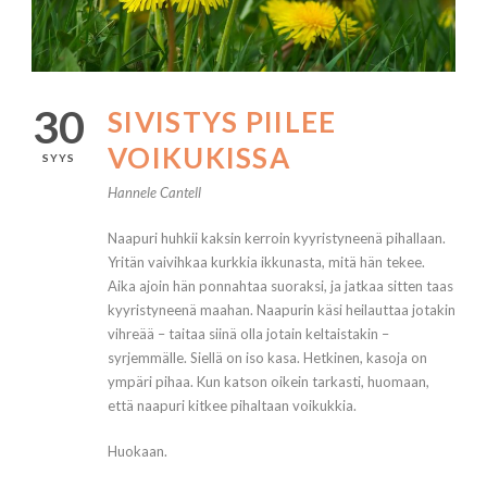
30
SIVISTYS PIILEE
VOIKUKISSA
SYYS
Hannele Cantell
Naapuri huhkii kaksin kerroin kyyristyneenä pihallaan.
Yritän vaivihkaa kurkkia ikkunasta, mitä hän tekee.
Aika ajoin hän ponnahtaa suoraksi, ja jatkaa sitten taas
kyyristyneenä maahan. Naapurin käsi heilauttaa jotakin
vihreää – taitaa siinä olla jotain keltaistakin –
syrjemmälle. Siellä on iso kasa. Hetkinen, kasoja on
ympäri pihaa. Kun katson oikein tarkasti, huomaan,
että naapuri kitkee pihaltaan voikukkia.
Huokaan.