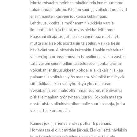
Mutta toisaalta, noinhan minäkin tein kun muutimme
tähän omaan taloon. Piha on suuri ja voikukat nousivat
ensimmäisten kasvien joukossa kukkimaan.
Lehtiruusukkeita ja myöhemmin kukkivia varsia
ilmaantui sieltä ja täältä, myös hiekkatieltämme.
Päässäni oli ajatus, jota en sen enempää miettinyt,
mutta siellä se oli: aloittaisin taistelun, vaikka tiesin
häviäväni sen. Aloittaisin kuitenkin. Hankin taisteluani
varten jopa oranssinmustan työvälineen, varta vasten
tätä varten suunnitellun taisteluaseen, jonka työnsin
voikukan lehtiruusukkeen kohdalle ja kiskaisin jalkaa
painamalla voikukan ylös maasta. Voi mikä mielihyvä
siitä tulikaan, kun sai nyhdettyä ylös muhkean
voikukan ja sen mahdollisimman suuren, mehevän ja
pitkälle maahan työntyneen juuren. Kokosin maasta
nostetuista voikukista pihamaalle suuria kasoja, jotka
vein sitten kompostiin.
Kunnes jokin järjenvälähdys putkahti päähäni.
Hommassa ei ollut mitään järkeä. Ei siksi, että häviäisin
joka tapauksessa taistelun, vaan siksi, että aloin