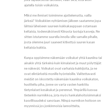
ajatella toisin voikukista.
Miksi me ihmiset toimimme ajattelematta, vailla
järkeä? Voikukkien nyhtämisen jälkeen saatamme jopa
lähteä läheiseen suureen kukkakauppaan ostamaan
keltaisia, todennäköisesti Kiinasta tuotuja kasveja. Ne
sitten istutamme suurella innolla sille samalle pihalle,
josta olemme juuri saaneet kitkettyä suuren kasan
keltaisia kukkia.
Kunpa oppisimme näkemään voikukat yhtä kauniina tai
ainakin yhtä tärkeinä kuin kimalaiset ja muut pölyttäjät
ne näkevät. Voikukat ovat varhaisia kukkijoita, ja ne
ovat elintärkeitä monille hyönteisille. Valitettavasti
meidät on iskostettu näkemään kauniina voikukaton,
huoliteltu piha, jonne on varta vasten hankittu
tietynlaiset kesäkukat ja perennat. Ympärillä kasvaa
tietenkin nurmikkoa, jota myös hankalahoitoisimmaksi
kasvillisuudeksi sanotaan. Niinpä nurmikon hoitoon on
myynnissä jos jonkinmoisia lannoitteita,