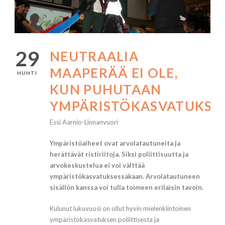
29
NEUTRAALIA
MAAPERÄÄ EI OLE,
HUHTI
KUN PUHUTAAN
YMPÄRISTÖKASVATUKSE
Essi Aarnio-Linnanvuori
Ympäristöaiheet ovat arvolatautuneita ja
herättävät ristiriitoja. Siksi poliittisuutta ja
arvokeskustelua ei voi välttää
ympäristökasvatuksessakaan. Arvolatautuneen
sisällön kanssa voi tulla toimeen erilaisin tavoin.
Kulunut lukuvuosi on ollut hyvin mielenkiintoinen
ympäristökasvatuksen poliittisesta ja