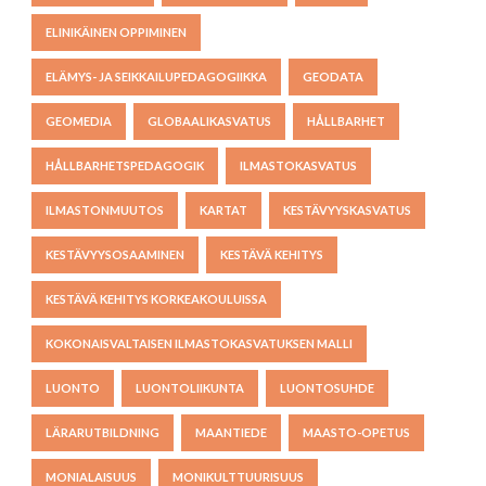
ELINIKÄINEN OPPIMINEN
ELÄMYS- JA SEIKKAILUPEDAGOGIIKKA
GEODATA
GEOMEDIA
GLOBAALIKASVATUS
HÅLLBARHET
HÅLLBARHETSPEDAGOGIK
ILMASTOKASVATUS
ILMASTONMUUTOS
KARTAT
KESTÄVYYSKASVATUS
KESTÄVYYSOSAAMINEN
KESTÄVÄ KEHITYS
KESTÄVÄ KEHITYS KORKEAKOULUISSA
KOKONAISVALTAISEN ILMASTOKASVATUKSEN MALLI
LUONTO
LUONTOLIIKUNTA
LUONTOSUHDE
LÄRARUTBILDNING
MAANTIEDE
MAASTO-OPETUS
MONIALAISUUS
MONIKULTTUURISUUS