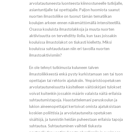
arvolatautuneesta luonteesta kiinnostuneelle tutkijalle,
asiantuntijalle tai opettajalle. Paljon huomiota saanut
nuorten ilmastoliike on tuonut tämän tematiikan
koulujen arkeen ennen näkemättömällä intensiteetillä.
Osassa kouluista ilmastolakkoja ja muuta nuorten
aktiivisuutta on tervehditty ilolla, kun taas joissakin
kouluissa ilmastolakot on tiukasti kielletty. Miksi
kouluissa suhtaudutaan niin eri tavoilla nuorten
ilmastoaktivismiin?
En ole tehnyt tutkimusta kuluneen talven
ilmastoliikkeestä enkä pysty kurkistamaan sen tai tuon
opettajan tai rehtorin ajatuksiin. Ympäristöopetuksen
arvolatautuneisuutta käsitelleen väitöskirjani tulokset
voivat kuitenkin jossakin määrin valaista näitä erilaisia
suhtautumistapoja. Haastattelemani peruskoulun ja
lukion aineenopettajat kertoivat omista ajatuksistaan
koskien poliittisia ja arvolatautuneita opetuksen
sisältöjä, ja tunnistin heidän puheestaan erilaisia tapoja
suhtautua. Suhtautuminen vaihteli tiukasta