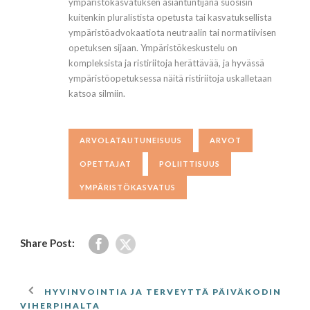
ympäristökasvatuksen asiantuntijana suosisin
kuitenkin pluralistista opetusta tai kasvatuksellista
ympäristöadvokaatiota neutraalin tai normatiivisen
opetuksen sijaan. Ympäristökeskustelu on
kompleksista ja ristiriitoja herättävää, ja hyvässä
ympäristöopetuksessa näitä ristiriitoja uskalletaan
katsoa silmiin.
ARVOLATAUTUNEISUUS
ARVOT
OPETTAJAT
POLIITTISUUS
YMPÄRISTÖKASVATUS
Share Post:
HYVINVOINTIA JA TERVEYTTÄ PÄIVÄKODIN
VIHERPIHALTA