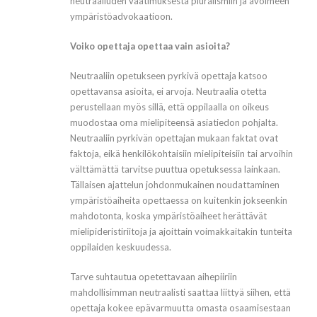
neutraaliuden vaatimuksesta pluralismiin ja avoimeen
ympäristöadvokaatioon.
Voiko opettaja opettaa vain asioita?
Neutraaliin opetukseen pyrkivä opettaja katsoo
opettavansa asioita, ei arvoja. Neutraalia otetta
perustellaan myös sillä, että oppilaalla on oikeus
muodostaa oma mielipiteensä asiatiedon pohjalta.
Neutraaliin pyrkivän opettajan mukaan faktat ovat
faktoja, eikä henkilökohtaisiin mielipiteisiin tai arvoihin
välttämättä tarvitse puuttua opetuksessa lainkaan.
Tällaisen ajattelun johdonmukainen noudattaminen
ympäristöaiheita opettaessa on kuitenkin jokseenkin
mahdotonta, koska ympäristöaiheet herättävät
mielipideristiriitoja ja ajoittain voimakkaitakin tunteita
oppilaiden keskuudessa.
Tarve suhtautua opetettavaan aihepiiriin
mahdollisimman neutraalisti saattaa liittyä siihen, että
opettaja kokee epävarmuutta omasta osaamisestaan