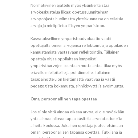
Normatiivinen ajattelu myös yksinkertaistaa
arvokeskustelua liikaa: opetussuunnitelman
arvopohjasta huolimatta yhteiskunnassa on erilaisia
arvoja ja mielipiteitä liittyen ympäristöön.
Kasvatuksellinen ympäristöadvokaatio vaatii
opettajalta omien arvojensa reflektointia ja oppilaiden
kannustamista vastaavaan reflektointiin. Tällainen
opettaja ohjaa oppilaitaan lempeästi
ympäristöarvojen suuntaan mutta antaa tilaa myös
eriäville mielipiteille ja pohdinnoille. Tällainen
tasapainottelu on kieltämättä vaativaa ja vaatii
pedagogista kokemusta, sinnikkyyttä ja avoimuutta.
Oma, persoonallinen tapa opettaa
Jos ei ole yhtä ainoaa oikeaa arvoa, ei ole myöskään
yhtä ainoaa oikeaa tapaa käsitellä arvolatautuneita
aiheita koulussa. Jokainen opettaja joutuu etsimään
oman, persoonallisen tapansa opettaa. Tutkijana ja