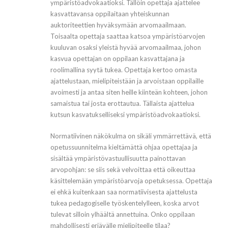
ympäristöadvokaatioksi. Tällöin opettaja ajattelee
kasvattavansa oppilaitaan yhteiskunnan
auktoriteettien hyväksymään arvomaailmaan.
Toisaalta opettaja saattaa katsoa ympäristöarvojen
kuuluvan osaksi yleistä hyvää arvomaailmaa, johon
kasvua opettajan on oppilaan kasvattajana ja
roolimallina syytä tukea. Opettaja kertoo omasta
ajattelustaan, mielipiteistään ja arvoistaan oppilaille
avoimesti ja antaa siten heille kiinteän kohteen, johon
samaistua tai josta erottautua. Tällaista ajattelua
kutsun kasvatukselliseksi ympäristöadvokaatioksi.
Normatiivinen näkökulma on sikäli ymmärrettävä, että
opetussuunnitelma kieltämättä ohjaa opettajaa ja
sisältää ympäristövastuullisuutta painottavan
arvopohjan: se siis sekä velvoittaa että oikeuttaa
käsittelemään ympäristöarvoja opetuksessa. Opettaja
ei ehkä kuitenkaan saa normatiivisesta ajattelusta
tukea pedagogiselle työskentelylleen, koska arvot
tulevat silloin ylhäältä annettuina. Onko oppilaan
mahdollisesti eriävälle mielipiteelle tilaa?