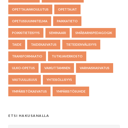
OPETTAJANKOULUTUS
OPETTAJAT
OPETUSSUUNNITELMA
PAIKKATIETO
POIKKITIETEISYYS
SEMINAARI
SMÅBARNSPEDAGOGIK
TAIDE
TAIDEKASVATUS
TIETEIDENVÄLISYYS
TRANSFORMAATIO
TUTKIJAVERKOSTO
ULKO-OPETUS
VAIKUTTAMINEN
VARHAISKASVATUS
VASTUULLISUUS
YHTEISÖLLISYYS
YMPÄRISTÖKASVATUS
YMPÄRISTÖSUHDE
ETSI HAKUSANALLA