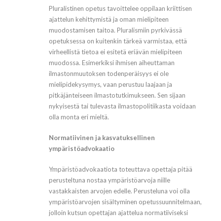
Pluralistinen opetus tavoittelee oppilaan kriittisen
ajattelun kehittymistä ja oman mielipiteen
muodostamisen taitoa. Pluralismiin pyrkivässä
opetuksessa on kuitenkin tärkeä varmistaa, että
virheellistä tietoa ei esitetä eriävän mielipiteen
muodossa. Esimerkiksi ihmisen aiheuttaman
ilmastonmuutoksen todenperäisyys ei ole
mielipidekysymys, vaan perustuu laajaan ja
pitkäjänteiseen ilmastotutkimukseen. Sen sijaan
nykyisestä tai tulevasta ilmastopolitiikasta voidaan
olla monta eri mieltä.
Normatiivinen ja kasvatuksellinen
ympäristöadvokaatio
Ympäristöadvokaatiota toteuttava opettaja pitää
perusteltuna nostaa ympäristöarvoja niille
vastakkaisten arvojen edelle. Perusteluna voi olla
ympäristöarvojen sisältyminen opetussuunnitelmaan,
jolloin kutsun opettajan ajattelua normatiiviseksi