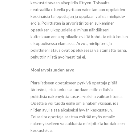
keskusteltavaan aihepiiriin liittyen. Toisaalta
neutraalilla otteella pyritään vaientamaan oppilaiden
keskinäisiä tai opettajan ja oppilaan välisiä mielipide-
eroja. Poliittisten ja arvoristiriitojen sulkeminen
opetuksen ulkopuolelle ei minun nähdäkseni
kuitenkaan anna oppilaalle eväitä kohdata niitä koulun
ulkopuolisessa elämässä. Arvot, mielipiteet ja
poliittinen lataus ovat opetuksessa väistämättä läsnä,
puhuttiin niistä avoimesti tai ei.
Moniarvoisuuden arvo
Pluralistiseen opetukseen pyrkivä opettaja pitää
tärkeänä, että luokassa tuodaan esille erilaisia
poliittisia näkemyksiä tasa-arvoisina vaihtoehtoina.
Opettaja voi tuoda esille omia näkemyksiään, jos
niiden avulla saa aikaiseksi hyvän keskustelun.
Toisaalta opettaja saattaa esittää myös omalle
näkemykselleen vastakkaisia mielipiteitä luodakseen
keskustelua.