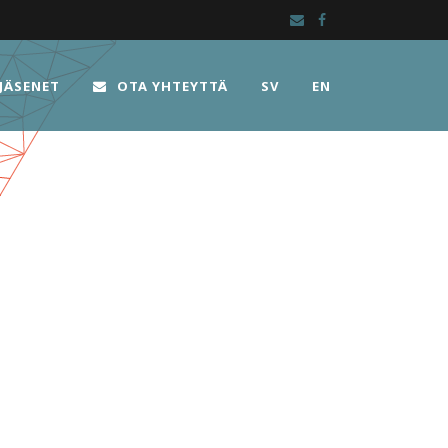
JÄSENET
OTA YHTEYTTÄ
SV
EN