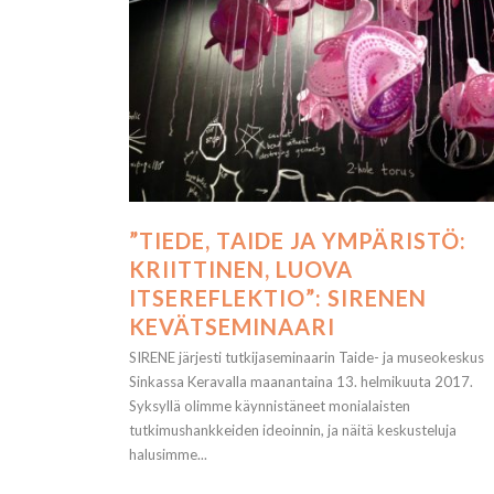
”TIEDE, TAIDE JA YMPÄRISTÖ:
KRIITTINEN, LUOVA
ITSEREFLEKTIO”: SIRENEN
KEVÄTSEMINAARI
SIRENE järjesti tutkijaseminaarin Taide- ja museokeskus
Sinkassa Keravalla maanantaina 13. helmikuuta 2017.
Syksyllä olimme käynnistäneet monialaisten
tutkimushankkeiden ideoinnin, ja näitä keskusteluja
halusimme...