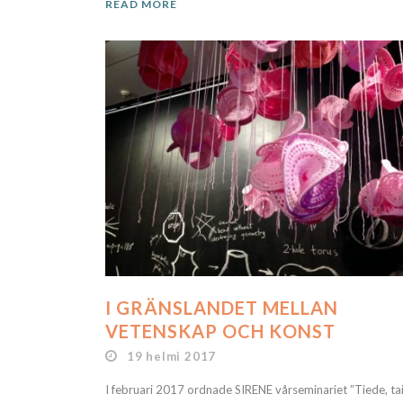
READ MORE
I GRÄNSLANDET MELLAN
VETENSKAP OCH KONST
19 helmi 2017
I februari 2017 ordnade SIRENE vårseminariet ”Tiede, ta