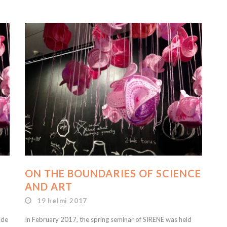
ON THE BOUNDARIES OF SCIENCE
AND ART
19 helmi 2017
ide
In February 2017, the spring seminar of SIRENE was held