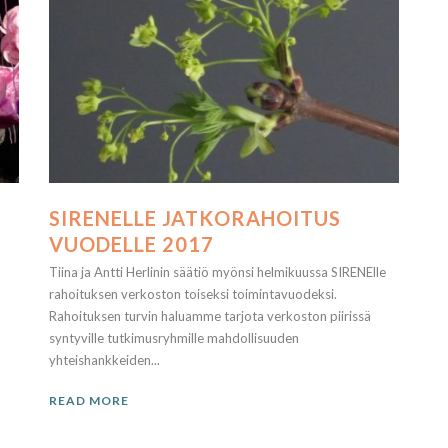
SIRENELLE JATKORAHOITUS
VUODELLE 2017
Tiina ja Antti Herlinin säätiö myönsi helmikuussa SIRENElle
rahoituksen verkoston toiseksi toimintavuodeksi.
Rahoituksen turvin haluamme tarjota verkoston piirissä
syntyville tutkimusryhmille mahdollisuuden
yhteishankkeiden...
READ MORE