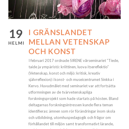
19
I GRÄNSLANDET
MELLAN VETENSKAP
HELMI
OCH KONST
I februari 2017 ordnade SIRENE vårseminariet ”Tiede,
taide ja ympäristö: kriittinen, luova itsereflektio”
(Vetenskap, konst och miljö: kritisk, kreativ
självreflexion)
i konst- och museicentrumet Sinkka i
Kervo. Huvudmålet med seminariet var att fortsätta
utformningen av de tvärvetenskapliga
forskningsprojekt som hade startats på hösten. Bland
deltagarnas forskningsintressen kunde flera teman
identifieras: ämnen som rör förändringar inom skola
och utbildning, utomhuspedagogik och frågor om
förhållandet till miljön samt transformativt lärande,