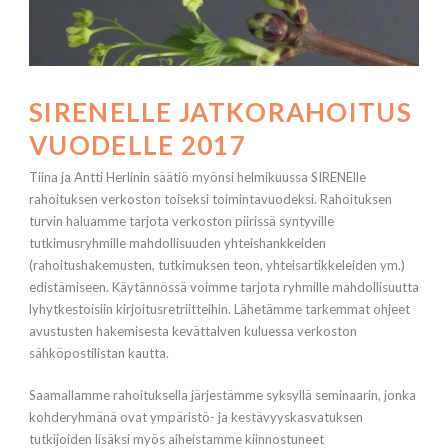
SIRENELLE JATKORAHOITUS
VUODELLE 2017
Tiina ja Antti Herlinin säätiö myönsi helmikuussa SIRENElle
rahoituksen verkoston toiseksi toimintavuodeksi. Rahoituksen
turvin haluamme tarjota verkoston piirissä syntyville
tutkimusryhmille mahdollisuuden yhteishankkeiden
(rahoitushakemusten, tutkimuksen teon, yhteisartikkeleiden ym.)
edistämiseen. Käytännössä voimme tarjota ryhmille mahdollisuutta
lyhytkestoisiin kirjoitusretriitteihin. Lähetämme tarkemmat ohjeet
avustusten hakemisesta kevättalven kuluessa verkoston
sähköpostilistan kautta.
Saamallamme rahoituksella järjestämme syksyllä seminaarin, jonka
kohderyhmänä ovat ympäristö- ja kestävyyskasvatuksen
tutkijoiden lisäksi myös aiheistamme kiinnostuneet