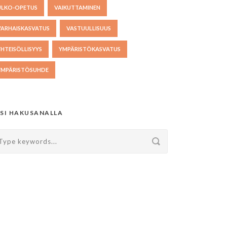
ULKO-OPETUS
VAIKUTTAMINEN
VARHAISKASVATUS
VASTUULLISUUS
YHTEISÖLLISYYS
YMPÄRISTÖKASVATUS
YMPÄRISTÖSUHDE
SI HAKUSANALLA