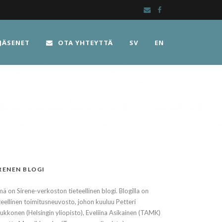
JÄSENET
OTA YHTEYTTÄ
SV
EN
RENEN BLOGI
ä on Sirene-verkoston tieteellinen blogi. Blogilla on
teellinen toimitusneuvosto, johon kuuluu Petteri
kkonen (Helsingin yliopisto), Eveliina Asikainen (TAMK)