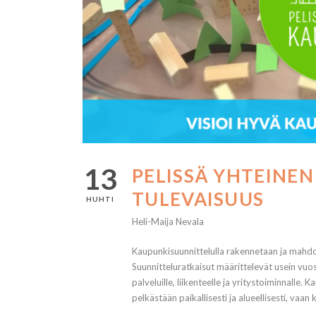
13
PELISSÄ YHTEINEN
TULEVAISUUS
HUHTI
Heli-Maija Nevala
Kaupunkisuunnittelulla rakennetaan ja mahdoll
Suunnitteluratkaisut määrittelevät usein vuo
palveluille, liikenteelle ja yritystoiminnalle
pelkästään paikallisesti ja alueellisesti, vaa