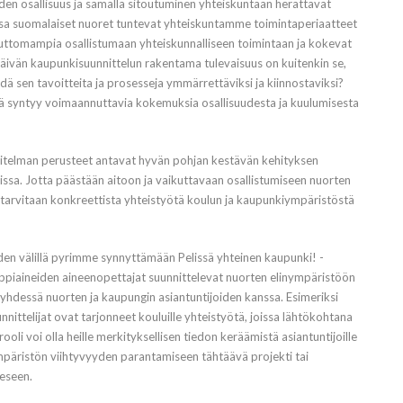
iden osallisuus ja samalla sitoutuminen yhteiskuntaan herättävät
ussa suomalaiset nuoret tuntevat yhteiskuntamme toimintaperiaatteet
luttomampia osallistumaan yhteiskunnalliseen toimintaan ja kokevat
äivän kaupunkisuunnittelun rakentama tulevaisuus on kuitenkin se,
dä sen tavoitteita ja prosesseja ymmärrettäviksi ja kiinnostaviksi?
ttä syntyy voimaannuttavia kokemuksia osallisuudesta ja kuulumisesta
itelman perusteet antavat hyvän pohjan kestävän kehityksen
ssa. Jotta päästään aitoon ja vaikuttavaan osallistumiseen nuorten
tarvitaan konkreettista yhteistyötä koulun ja kaupunkiympäristöstä
oiden välillä pyrimme synnyttämään Pelissä yhteinen kaupunki! -
ppiaineiden aineenopettajat suunnittelevat nuorten elinympäristöön
yhdessä nuorten ja kaupungin asiantuntijoiden kanssa. Esimeriksi
ittelijat ovat tarjonneet kouluille yhteistyötä, joissa lähtökohtana
li voi olla heille merkityksellisen tiedon keräämistä asiantuntijoille
mpäristön viihtyvyyden parantamiseen tähtäävä projekti tai
eeseen.