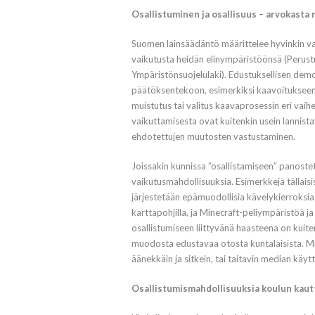
Osallistuminen ja osallisuus – arvokasta
Suomen lainsäädäntö määrittelee hyvinkin va
vaikutusta heidän elinympäristöönsä (Perustu
Ympäristönsuojelulaki). Edustuksellisen demok
päätöksentekoon, esimerkiksi kaavoitukseen. 
muistutus tai valitus kaavaprosessin eri vaih
vaikuttamisesta ovat kuitenkin usein lannistav
ehdotettujen muutosten vastustaminen.
Joissakin kunnissa ”osallistamiseen” panoste
vaikutusmahdollisuuksia. Esimerkkejä tällaisi
järjestetään epämuodollisia kävelykierroksia ja
karttapohjilla, ja Minecraft-peliympäristöä j
osallistumiseen liittyvänä haasteena on kuiten
muodosta edustavaa otosta kuntalaisista. Mi
äänekkäin ja sitkein, tai taitavin median käyt
Osallistumismahdollisuuksia koulun kaut