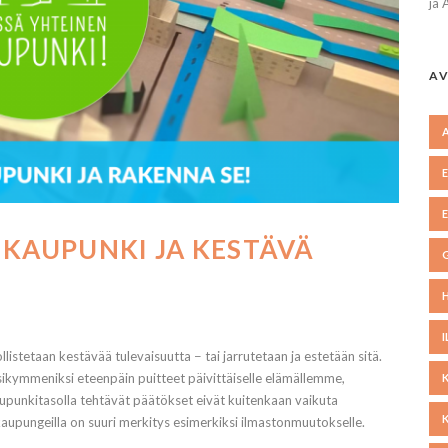
ja 
AV
 KAUPUNKI JA KESTÄVÄ
istetaan kestävää tulevaisuutta − tai jarrutetaan ja estetään sitä.
sikymmeniksi eteenpäin puitteet päivittäiselle elämällemme,
. Kaupunkitasolla tehtävät päätökset eivät kuitenkaan vaikuta
n kaupungeilla on suuri merkitys esimerkiksi ilmastonmuutokselle.