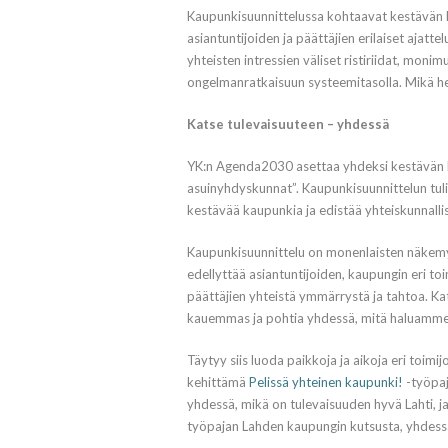
Kaupunkisuunnittelussa kohtaavat kestävän ke
asiantuntijoiden ja päättäjien erilaiset ajattel
yhteisten intressien väliset ristiriidat, mon
ongelmanratkaisuun systeemitasolla. Mikä he
Katse tulevaisuuteen – yhdessä
YK:n Agenda2030 asettaa yhdeksi kestävän ke
asuinyhdyskunnat”. Kaupunkisuunnittelun tulisi 
kestävää kaupunkia ja edistää yhteiskunnall
Kaupunkisuunnittelu on monenlaisten näkemys
edellyttää asiantuntijoiden, kaupungin eri to
päättäjien yhteistä ymmärrystä ja tahtoa. Kat
kauemmas ja pohtia yhdessä, mitä haluamme 
Täytyy siis luoda paikkoja ja aikoja eri toimi
kehittämä
Pelissä yhteinen kaupunki!
-työpaj
yhdessä, mikä on tulevaisuuden hyvä Lahti, ja a
työpajan Lahden kaupungin kutsusta, yhdessä