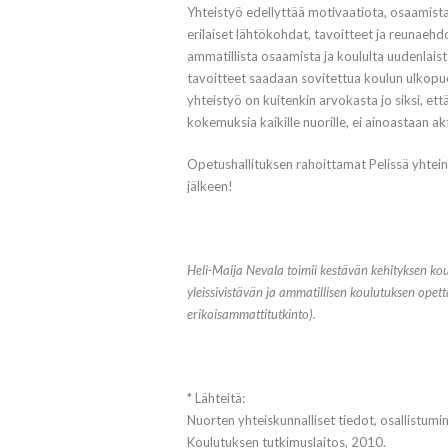
Yhteistyö edellyttää motivaatiota, osaamista ja
erilaiset lähtökohdat, tavoitteet ja reunaehdo
ammatillista osaamista ja koululta uudenlaist
tavoitteet saadaan sovitettua koulun ulkopu
yhteistyö on kuitenkin arvokasta jo siksi, ett
kokemuksia kaikille nuorille, ei ainoastaan akt
Opetushallituksen rahoittamat Pelissä yhtei
jälkeen!
Heli-Maija Nevala toimii kestävän kehityksen k
yleissivistävän ja ammatillisen koulutuksen ope
erikoisammattitutkinto).
* Lähteitä:
Nuorten yhteiskunnalliset tiedot, osallistum
Koulutuksen tutkimuslaitos, 2010.