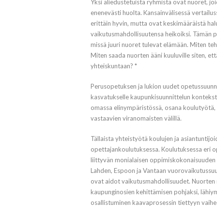
Yksi aliedustetuista ryhmistä ovat nuoret, jo
enenevästi huolta. Kansainvälisessä vertail
erittäin hyvin, mutta ovat keskimääräistä ha
vaikutusmahdollisuutensa heikoiksi. Tämän p
missä juuri nuoret tulevat elämään. Miten teh
Miten saada nuorten ääni kuuluville siten, e
yhteiskuntaan? *
Perusopetuksen ja lukion uudet opetussuunn
kasvatukselle kaupunkisuunnittelun konteksti
omassa elinympäristössä, osana koulutyötä, 
vastaavien viranomaisten välillä.
Tällaista yhteistyötä koulujen ja asiantuntij
opettajankoulutuksessa. Koulutuksessa eri o
liittyvän monialaisen oppimiskokonaisuuden 
Lahden, Espoon ja Vantaan vuorovaikutussuunn
ovat aidot vaikutusmahdollisuudet. Nuorten roo
kaupunginosien kehittämisen pohjaksi, lähiy
osallistuminen kaavaprosessin tiettyyn vaih