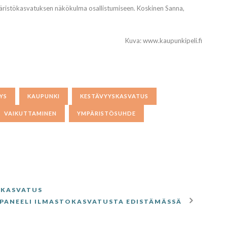
äristökasvatuksen näkökulma osallistumiseen. Koskinen Sanna,
Kuva: www.kaupunkipeli.fi
YS
KAUPUNKI
KESTÄVYYSKASVATUS
VAIKUTTAMINEN
YMPÄRISTÖSUHDE
OKASVATUS
PANEELI ILMASTOKASVATUSTA EDISTÄMÄSSÄ