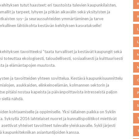
hityksen tutut haasteet: eri taustoista tulevien kaupunkilaisten,
umallit ja tarpeet, lyhyen ja pitkän aikavälin sekä yksityisten ja
imutkaisten syy- ja seuraussuhteiden ymmärtäminen ja tarve
rkullinen lähtökohta kestävän kehityksen kasvatukselle!
hityksen tavoitteeksi ”taata turvalliset ja kestävät kaupungit sekä
toteuttaa ekologisesti, taloudellisesti, sosiaalisesti ja kulttuurisesti
ista ja elämäntapojen muutosta.
ten ja tavoitteiden yhteen sovittelua. Kestävä kaupunkisuunnittelu
imialojen, asukkaiden, elinkeinoelämän, kolmannen sektorin ja
se pitäisi nostaa kapeista ja päivänpolttavista intresseistä paljon
siellä nähdä.
joiden kohtaamiselle ja oppimiselle. Yksi tällainen paikka on Syklin
a. Syksyllä 2016 lahtelaiset nuoret ja kunnallispoliitikot miettivät
settivat yhteiset tavoitteet tulevalle yleiskaavalle. Sykli järjesti
 kaupunkitekniikan asiantuntijoiden kanssa.