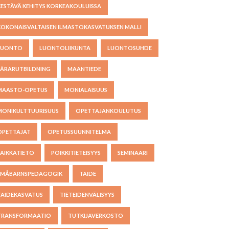
KESTÄVÄ KEHITYS KORKEAKOULUISSA
KOKONAISVALTAISEN ILMASTOKASVATUKSEN MALLI
LUONTO
LUONTOLIIKUNTA
LUONTOSUHDE
LÄRARUTBILDNING
MAANTIEDE
MAASTO-OPETUS
MONIALAISUUS
MONIKULTTUURISUUS
OPETTAJANKOULUTUS
OPETTAJAT
OPETUSSUUNNITELMA
PAIKKATIETO
POIKKITIETEISYYS
SEMINAARI
SMÅBARNSPEDAGOGIK
TAIDE
TAIDEKASVATUS
TIETEIDENVÄLISYYS
TRANSFORMAATIO
TUTKIJAVERKOSTO