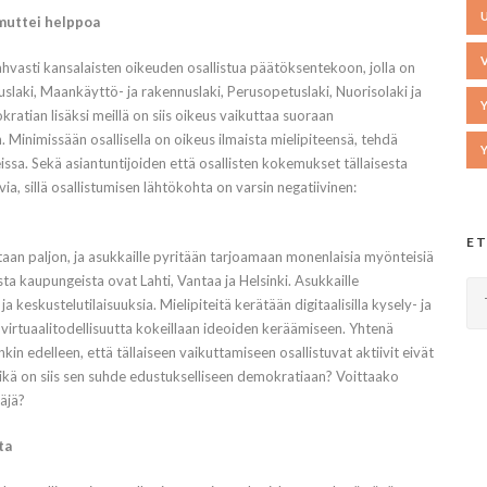
 muttei helppoa
hvasti kansalaisten oikeuden osallistua päätöksentekoon, jolla on
slaki, Maankäyttö- ja rakennuslaki, Perusopetuslaki, Nuorisolaki ja
ratian lisäksi meillä on siis oikeus vaikuttaa suoraan
Minimissään osallisella on oikeus ilmaista mielipiteensä, tehdä
eissa. Sekä asiantuntijoiden että osallisten kokemukset tällaisesta
ia, sillä osallistumisen lähtökohta on varsin negatiivinen:
ET
taan paljon, ja asukkaille pyritään tarjoamaan monenlaisia myönteisiä
sta kaupungeista ovat Lahti, Vantaa ja Helsinki. Asukkaille
 keskustelutilaisuuksia. Mielipiteitä kerätään digitaalisilla kysely- ja
a virtuaalitodellisuutta kokeillaan ideoiden keräämiseen. Yhtenä
kin edelleen, että tällaiseen vaikuttamiseen osallistuvat aktiivit eivät
kä on siis sen suhde edustukselliseen demokratiaan? Voittaako
täjä?
ta