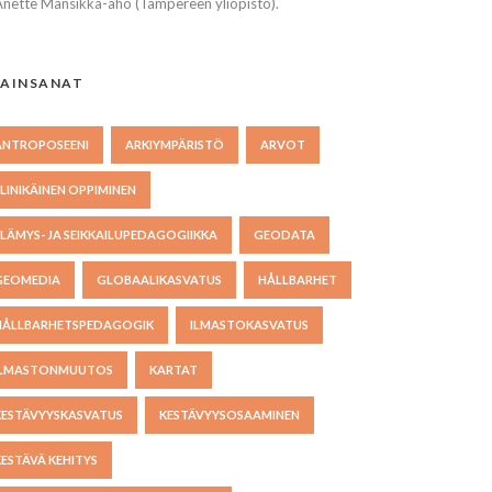
Anette Mansikka-aho (Tampereen yliopisto).
AINSANAT
ANTROPOSEENI
ARKIYMPÄRISTÖ
ARVOT
ELINIKÄINEN OPPIMINEN
ELÄMYS- JA SEIKKAILUPEDAGOGIIKKA
GEODATA
GEOMEDIA
GLOBAALIKASVATUS
HÅLLBARHET
HÅLLBARHETSPEDAGOGIK
ILMASTOKASVATUS
ILMASTONMUUTOS
KARTAT
KESTÄVYYSKASVATUS
KESTÄVYYSOSAAMINEN
KESTÄVÄ KEHITYS