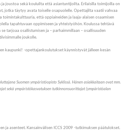
 joustoa sekä kouluilta että asiantuntijoilta. Erilaisilla toimijoilla on
t, jotka täytyy avata toiselle osapuolelle. Opettajilta vaatii vahvaa
a toimintakulttuuria, että oppiaineiden ja laaja-alaisen osaamisen
olella tapahtuvaan oppimiseen ja yhteistyöhön. Koulussa tehtävä
ä se tarjoaa osallistumisen ja – parhaimmillaan – osallisuuden
iivisimmalle joukolle.
nen kaupunki! -opettajankoulutukset käynnistyvät jälleen kesän
ouluttajana Suomen ympäristöopisto Syklissä. Hänen asiakkaitaan ovat mm.
ttajat sekä ympäristökasvatuksen tutkinnonsuorittajat (ympäristöalan
inen ja asenteet. Kansainvälisen ICCS 2009 -tutkimuksen päätulokset.