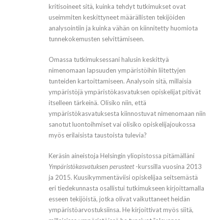
kritisoineet sitä, kuinka tehdyt tutkimukset ovat
useimmiten keskittyneet määrällisten tekijöiden
analysointiin ja kuinka vähän on kiinnitetty huomiota
tunnekokemusten selvittämiseen.
Omassa tutkimuksessani halusin keskittyä
nimenomaan lapsuuden ympäristöihin liitettyjen
tunteiden kartoittamiseen. Analysoin sitä, millaisia
ympäristöjä ympäristökasvatuksen opiskelijat pitivät
itselleen tärkeinä. Olisiko niin, että
ympäristökasvatuksesta kiinnostuvat nimenomaan niin
sanotut luontoihmiset vai olisiko opiskelijajoukossa
myös erilaisista taustoista tulevia?
Keräsin aineistoja Helsingin yliopistossa pitämälläni
Ympäristökasvatuksen perusteet
-kurssilla vuosina 2013
ja 2015. Kuusikymmentäviisi opiskelijaa seitsemästä
eri tiedekunnasta osallistui tutkimukseen kirjoittamalla
esseen tekijöistä, jotka olivat vaikuttaneet heidän
ympäristöarvostuksiinsa. He kirjoittivat myös siitä,