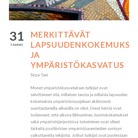
31
MERKITTÄVÄT
LAPSUUDENKOKEMUKSE
TAMMI
JA
YMPÄRISTÖKASVATUS
Sirpa Tani
Monet ympäristökasvatuksen tutkijat ovat
selvittäneet sitä, millainen tausta ja millaisia lapsuuden
kokemuksia ympäristönsuojeluun aktiivisesti
suuntautuneilla aikuisilla on ollut. Useat heistä ovat
todenneet, että ulkona liikkuminen, luontokokemukset
sekä ympäristöjärjestöissä toimiminen ovat olleet
tärkeitä positiivisten ympäristöasenteiden syntyyn
vaikuttaneita tekijöitä. Jotkut tutkijat ovat puolestaan