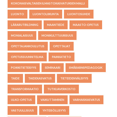
KOKONAISVALTAISEN ILMASTOKASVATUKSEN MALLI
LUONTO
LUONTOLIIKUNTA
LUONTOSUHDE
LÄRARUTBILDNING
MAANTIEDE
MAASTO-OPETUS
MONIALAISUUS
MONIKULTTUURISUUS
OPETTAJANKOULUTUS
OPETTAJAT
OPETUSSUUNNITELMA
PAIKKATIETO
POIKKITIETEISYYS
SEMINAARI
SMÅBARNSPEDAGOGIK
TAIDE
TAIDEKASVATUS
TIETEIDENVÄLISYYS
TRANSFORMAATIO
TUTKIJAVERKOSTO
ULKO-OPETUS
VAIKUTTAMINEN
VARHAISKASVATUS
VASTUULLISUUS
YHTEISÖLLISYYS