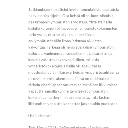
Tutkimukseeni osallistui hyvin monenlaisista taustoista
tulevia opiskelijoita. Osa heistä oli ns. luontoihmisiä,
osa urbaanin ympäristön arvostajia. Yhteistä heille
kaikille kuitenkin oli lapsuuden ympäristökokemusten
tärkeys: se, että he olivat saaneet liikkua
arkiympäristössään ilman jatkuvaa aikuisten
valvontaa. Tärkeää oli myös sosiaalisen ympäristön
vaikutus: vanhemmat, isovanhemmat, sisarukset ja
kaverit vaikuttivat vahvasti siihen, millaisia
ympäristökokemuksia heille oli lapsuudessa
muodostunut ja millaiseksi heidän ympäristösuhteensa
oli myöhemmin rakentunut. Tässä on tutkimukseni
tärkein viesti: lapset tarvitsevat itsenäisen liikkumisen
vapautta samalla kun he tarvitsevat ympäristön
kokemista muiden ihmisten seurassa. Tätä lasten
liikkumisen vapautta kannattaa jatkossakin puolustaa.
Lisää aiheesta:
Tani, Sirpa (2016). Reflected places of childhood: