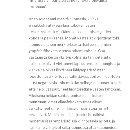
millaisissa ympäristöissä he tunsivat ”olevansa
kotonaan”.
Analysoidessani esseitä huomasin, kuinka
ennakkokäsitykseni luontokokemusten
keskeisyydestä ei pitänyt kaikkien opiskelijoiden
kohdalla paikkaansa. Monet vastaajat kirjoittivat toki
luonnosta ja sen merkityksestä itselleen ja omien
ympäristökokemustensa rakentumiselle. Osa
vastaajista kertoi yksityiskohtaisia tarinoita siitä,
kuinka he olivat viettäneet lapsuutensa kaupungissa ja
kuinka he olivat löytäneet lähiympäristöstään
loputtomasti kiehtovaa tutkittavaa. Joillekin luontoon
liittyi negatiivisia kokemuksia: pelkoja tai tunnetta siitä,
että he olivat joutuneet luontoretkille vasten tahtoaan.
Aikuisena heidän suhtautumisensa oli kuitenkin
muuttunut: omat elämänkokemukset olivat
vaikuttaneet siihen, millaisia ympäristöjä he nyt
arvostivat. Moni korostikin, kuinka he näkivät
monenlaisissa ympäristöissä kiinnostavia asioita, ja
kuinka he viihtyivät sekä luonnossa että kaupungissa.