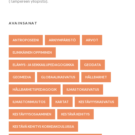
(Tampereen yliopisto).
AVAINSANAT
ANTROPOSEENI
ARKIYMPÄRISTÖ
ARVOT
ELINIKÄINEN OPPIMINEN
ELÄMYS- JA SEIKKAILUPEDAGOGIIKKA
GEODATA
GEOMEDIA
GLOBAALIKASVATUS
HÅLLBARHET
HÅLLBARHETSPEDAGOGIK
ILMASTOKASVATUS
ILMASTONMUUTOS
KARTAT
KESTÄVYYSKASVATUS
KESTÄVYYSOSAAMINEN
KESTÄVÄ KEHITYS
KESTÄVÄ KEHITYS KORKEAKOULUISSA