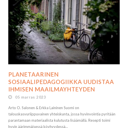
PLANETAARINEN
SOSIAALIPEDAGOGIIKKA UUDISTAA
IHMISEN MAAILMAYHTEYDEN
05 marras 2023
Arto O. Salonen & Erkka Laininen Suomi on
talouskasvuriippuvainen yhteiskunta, jossa hyvinvointia pyritään
parantamaan materiaalista kulutusta lisäämällä. Resepti toimi
hyvin äärimmäisessä köyhyydessä...