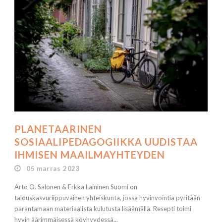
PLANETAARINEN
SOSIAALIPEDAGOGIIKKA UUDISTAA
IHMISEN MAAILMAYHTEYDEN
05 marras 2023
Arto O. Salonen & Erkka Laininen Suomi on
talouskasvuriippuvainen yhteiskunta, jossa hyvinvointia pyritään
parantamaan materiaalista kulutusta lisäämällä. Resepti toimi
hyvin äärimmäisessä köyhyydessä...