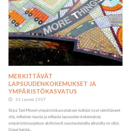
MERKITTÄVÄT
LAPSUUDENKOKEMUKSET JA
YMPÄRISTÖKASVATUS
31 tammi 2017
Sirpa Tani Monet ympäristökasvatuksen tutkijat ovat selvittäneet
sitä, millainen tausta ja millaisia lapsuuden kokemuksia
ympäristönsuojeluun aktiivisesti suuntautuneilla aikuisilla on ollut.
Useat heistä...