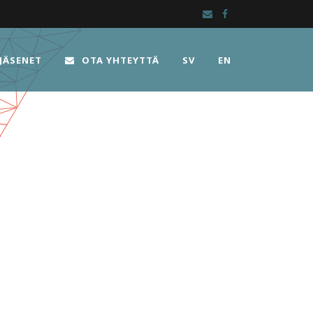
JÄSENET
OTA YHTEYTTÄ
SV
EN