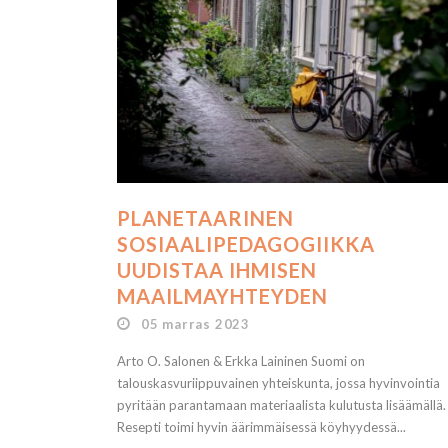
PLANETAARINEN
SOSIAALIPEDAGOGIIKKA
UUDISTAA IHMISEN
MAAILMAYHTEYDEN
05 marras 2023
Arto O. Salonen & Erkka Laininen Suomi on
talouskasvuriippuvainen yhteiskunta, jossa hyvinvointia
pyritään parantamaan materiaalista kulutusta lisäämällä.
Resepti toimi hyvin äärimmäisessä köyhyydessä...