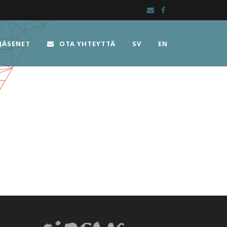
JÄSENET
OTA YHTEYTTÄ
SV
EN