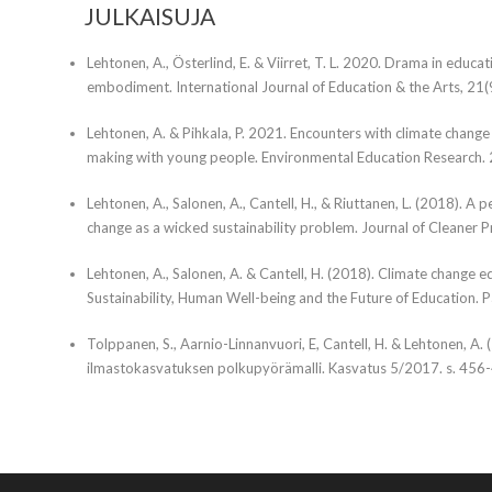
JULKAISUJA
Lehtonen, A., Österlind, E. & Viirret, T. L. 2020. Drama in educ
embodiment. International Journal of Education & the Arts, 21(
Lehtonen, A. & Pihkala, P. 2021. Encounters with climate chang
making with young people. Environmental Education Research. 
Lehtonen, A., Salonen, A., Cantell, H., & Riuttanen, L. (2018). 
change as a wicked sustainability problem. Journal of Cleaner 
Lehtonen, A., Salonen, A. & Cantell, H. (2018). Climate change e
Sustainability, Human Well-being and the Future of Education. 
Tolppanen, S., Aarnio-Linnanvuori, E, Cantell, H. & Lehtonen, A.
ilmastokasvatuksen polkupyörämalli. Kasvatus 5/2017. s. 456