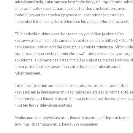
tulevaisuuskuvia, kuluttamisen kestämättömyyttä, tapojamme suht
ilmastonmuutokseen. Draama ja muut taideperustaiset työtavat
mahdollistavat haastavien kysymysten, asenteiden ja tunteiden
näkyväksi tekemisen ja käsittelemisen luovasti ja ryhmälähtöisesti.
Tällä hetkellä tutkimukseni kohteena on yksilöiden ja yhteisöjen
kestävyysosaamisen edistäminen koulutuksen eri asteilla ECF4CLIM
hankkeessa. Haluan edistää dialogia ja yhteistä toimintaa. Miten vo
oppia toimimaan kestävämmin yhdessä? Taideperustaisia työtapoja
soveltamalla voimme osallistaa ihmisiä ja valjastaa meissä kaikissa o
luova potentiaali kestävämmän yhteiskunnan ja tulevaisuuden
rakentamiseen.
Tutkimusintressini: monialainen ilmastokasvatus, ilmastonmuutos,
kasvatuksen ja ihmiskuvan murros, taideperustaiset ja ryhmälähtöis
lähestymistavat ilmastokasvatuksessa ja tulevaisuuskasvatuksessa 
nuorten luova tulevaisuusajattelu
Avainsanat: kestävyyskasvatus, ilmastokasvatus, taideperustainen
tutkimus, draamakasvatus, kestävyysosaaminen