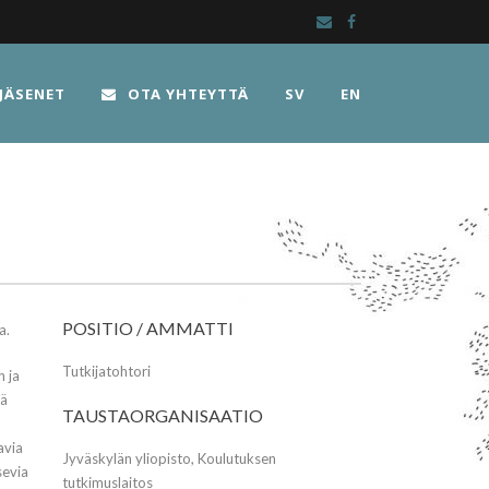
JÄSENET
OTA YHTEYTTÄ
SV
EN
POSITIO / AMMATTI
a.
Tutkijatohtori
 ja
iä
TAUSTAORGANISAATIO
avia
Jyväskylän yliopisto, Koulutuksen
sevia
tutkimuslaitos