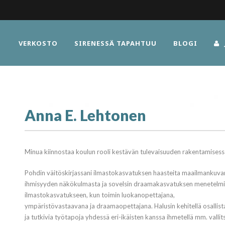
VERKOSTO
SIRENESSÄ TAPAHTUU
BLOGI
Anna E. Lehtonen
Minua kiinnostaa koulun rooli kestävän tulevaisuuden rakentamisess
Pohdin väitöskirjassani ilmastokasvatuksen haasteita maailmankuvan
ihmisyyden näkökulmasta ja sovelsin draamakasvatuksen menetelm
ilmastokasvatukseen, kun toimin luokanopettajana,
ympäristövastaavana ja draamaopettajana. Halusin kehitellä osallist
ja tutkivia työtapoja yhdessä eri-ikäisten kanssa ihmetellä mm. vallit