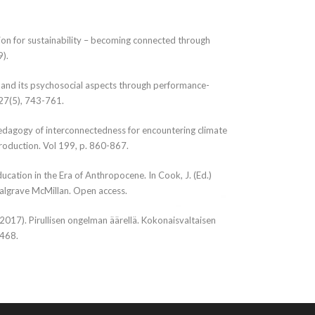
ation for sustainability – becoming connected through
9).
e and its psychosocial aspects through performance-
27(5), 743-761.
A pedagogy of interconnectedness for encountering climate
Production. Vol 199, p. 860-867.
ducation in the Era of Anthropocene. In Cook, J. (Ed.)
Palgrave McMillan. Open access.
 (2017). Pirullisen ongelman äärellä. Kokonaisvaltaisen
-468.