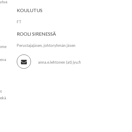
autua
KOULUTUS
FT
ROOLI SIRENESSÄ
-
Perustajajäsen, johtoryhmän jäsen
imme
leva
anna.e.lehtonen (at) jyu.fi
et
sekä