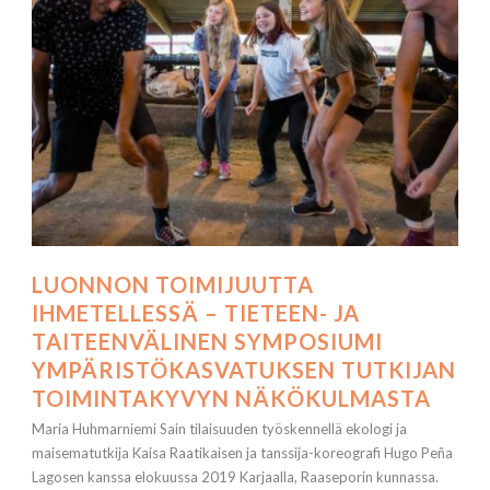
LUONNON TOIMIJUUTTA
IHMETELLESSÄ – TIETEEN- JA
TAITEENVÄLINEN SYMPOSIUMI
YMPÄRISTÖKASVATUKSEN TUTKIJAN
TOIMINTAKYVYN NÄKÖKULMASTA
Maria Huhmarniemi Sain tilaisuuden työskennellä ekologi ja
maisematutkija Kaisa Raatikaisen ja tanssija-koreografi Hugo Peña
Lagosen kanssa elokuussa 2019 Karjaalla, Raaseporin kunnassa.