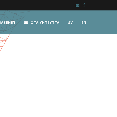
JÄSENET
OTA YHTEYTTÄ
SV
EN