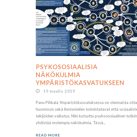
PSYKOSOSIAALISIA
NÄKÖKULMIA
YMPÄRISTÖKASVATUKSEEN
19 maalis 2019
Panu Pihkala Ympäristökasvatuksessa on olennaista ott
huomioon sekä ihmismielen toimintatavat että sosiaalist
tekijöiden vaikutus. Niin kutsuttu psykososiaalinen tutki
yhdistää molempia näkökulmia. Tässä...
READ MORE