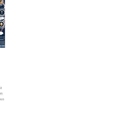
aa
en
mus