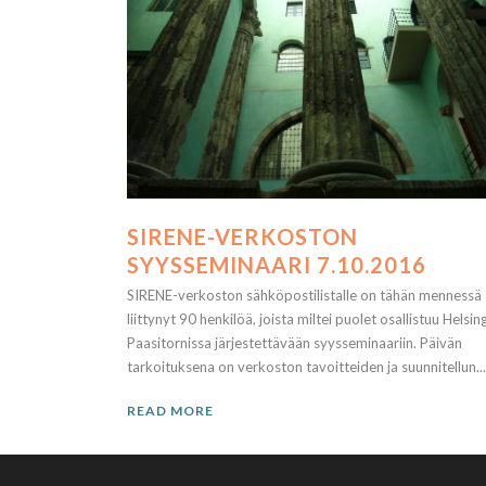
SIRENE-VERKOSTON
SYYSSEMINAARI 7.10.2016
SIRENE-verkoston sähköpostilistalle on tähän mennessä
liittynyt 90 henkilöä, joista miltei puolet osallistuu Helsin
Paasitornissa järjestettävään syysseminaariin. Päivän
tarkoituksena on verkoston tavoitteiden ja suunnitellun...
READ MORE