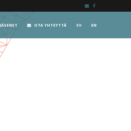
JÄSENET
OTA YHTEYTTÄ
SV
EN