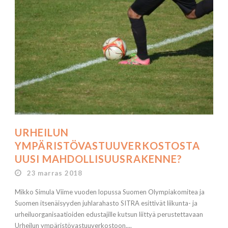
URHEILUN
YMPÄRISTÖVASTUUVERKOSTOSTA
UUSI MAHDOLLISUUSRAKENNE?
23 marras 2018
Mikko Simula Viime vuoden lopussa Suomen Olympiakomitea ja
Suomen itsenäisyyden juhlarahasto SITRA esittivät liikunta- ja
urheiluorganisaatioiden edustajille kutsun liittyä perustettavaan
Urheilun ympäristövastuuverkostoon....