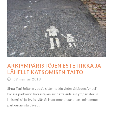
ARKIYMPÄRISTÖJEN ESTETIIKKA JA
LÄHELLE KATSOMISEN TAITO
09 marras 2018
Sirpa Tani Joitakin vuosia sitten tutkin yhdessä Lieven Ameelin
kanssa parkourin harrastajien suhdetta erilaisiin ympäristöihin
Helsingissä ja Jyväskylässä. Nuorimmat haastattelemistamme
parkouraajista olivat...