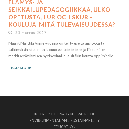
ELÄMYS- JA
SEIKKAILUPEDAGOGIIKKAA, ULKO-
OPETUSTA, I UR OCH SKUR -
KOULUJA, MITÄ TULEVAISUUDESSA?
21 marras 2017
Maarit Marttila Viime vuosina on tehty useita ansiokkaita
tutkimuksia siitä, mitä luonnossa toimiminen ja liikkuminen
merkitsevät ihmisen hyvinvoinnille ja sitäkin kautta oppimiselle....
READ MORE
INTERDISCIPLINARY NETWORK OF
ENVIRONMENTAL AND SUSTAINABILITY
EDUCATION