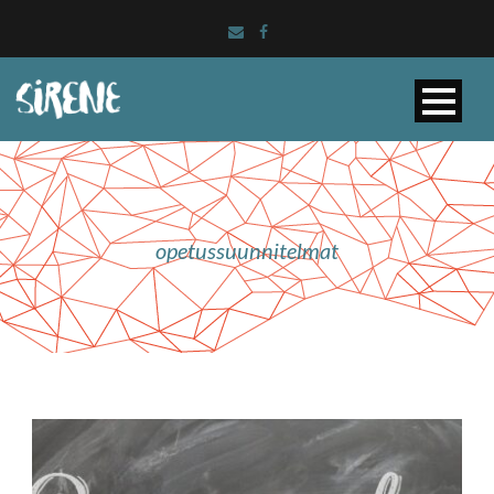
opetussuunnitelmat