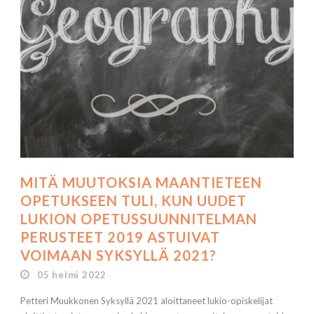
MITÄ MUUTOKSIA MAANTIETEEN
OPETUKSEEN TULI, KUN UUDET
LUKION OPETUSSUUNNITELMAN
PERUSTEET 2019 ASTUIVAT
VOIMAAN SYKSYLLÄ 2021?
05 helmi 2022
Petteri Muukkonen Syksyllä 2021 aloittaneet lukio-opiskelijat