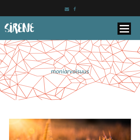
moniarvoisuus