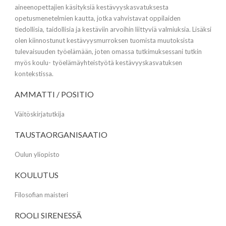
aineenopettajien käsityksiä kestävyyskasvatuksesta
opetusmenetelmien kautta, jotka vahvistavat oppilaiden
tiedollisia, taidollisia ja kestäviin arvoihin liittyviä valmiuksia. Lisäksi
olen kiinnostunut kestävyysmurroksen tuomista muutoksista
tulevaisuuden työelämään, joten omassa tutkimuksessani tutkin
myös koulu- työelämäyhteistyötä kestävyyskasvatuksen
kontekstissa.
AMMATTI / POSITIO
Väitöskirjatutkija
TAUSTAORGANISAATIO
Oulun yliopisto
KOULUTUS
Filosofian maisteri
ROOLI SIRENESSÄ