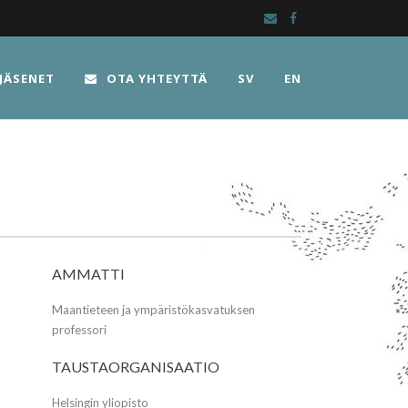
JÄSENET
OTA YHTEYTTÄ
SV
EN
AMMATTI
Maantieteen ja ympäristökasvatuksen
professori
TAUSTAORGANISAATIO
Helsingin yliopisto