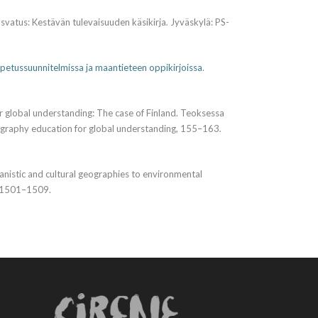
kasvatus: Kestävän tulevaisuuden käsikirja
.
Jyväskylä: PS-
etussuunnitelmissa ja maantieteen oppikirjoissa
.
or global understanding: The case of Finland. Teoksessa
eography education for global understanding,
155–163
.
manistic and cultural geographies to environmental
, 1501–1509.