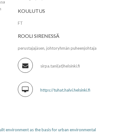
ssa
n
KOULUTUS
FT
ROOLI SIRENESSÄ
perustajajäsen, johtoryhmän puheenjohtaja
sirpa.tani(at)helsinki.fi
https://tuhat.halvi.helsinki.fi
ilt environment as the basis for urban environmental