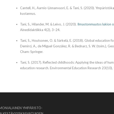
Cantell, H., Aarnio-Linnanvuori, E. & Tani, S. (2020). Ympäristö
kustannus.
Tani, S., Hilander, M. & Leivo, J. (2020).
Ilmastonmuutos lukion op
Ainedidaktiikka 4(2), 3–24.
Tani, S., Houtsonen, O. & Särkelä, E. (2018). Global education f
Demirci, A., de Miguel González, R. & Bednarz, S. W. (toim.), G
Cham: Springer.
Tani, S. (2017). Reflected childhoods: Applying the ideas of hu
education research. Environmental Education Research 23(10)
MONIALAINEN YMPÄRISTÖ-
JA KESTÄVYYSKASVATUKSEN