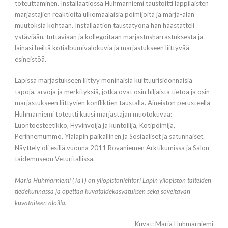
toteuttaminen. Installaatiossa Huhmarniemi taustoitti lappilaisten
marjastajien reaktioita ulkomaalaisia poimijoita ja marja-alan
muutoksia kohtaan. Installaation taustatyönä hän haastatteli
ystäviään, tuttaviaan ja kollegoitaan marjastusharrastuksesta ja
lainasi heiltä kotialbumivalokuvia ja marjastukseen liittyvää
esineistöä.
Lapissa marjastukseen liittyy moninaisia kulttuurisidonnaisia
tapoja, arvoja ja merkityksiä, jotka ovat osin hiljaista tietoa ja osin
marjastukseen liittyvien konfliktien taustalla. Aineiston perusteella
Huhmarniemi toteutti kuusi marjastajan muotokuvaa:
Luontoesteetikko, Hyvinvoija ja kuntoilija, Kotipoimija,
Perinnemummo, Ylälapin paikallinen ja Sosiaaliset ja satunnaiset.
Näyttely oli esillä vuonna 2011 Rovaniemen Arktikumissa ja Salon
taidemuseon Veturitallissa.
Maria Huhmarniemi (TaT) on yliopistonlehtori Lapin yliopiston taiteiden
tiedekunnassa ja opettaa kuvataidekasvatuksen sekä soveltavan
kuvataiteen aloilla.
Kuvat: Maria Huhmarniemi