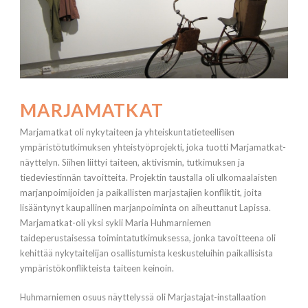
MARJAMATKAT
Marjamatkat oli nykytaiteen ja yhteiskuntatieteellisen
ympäristötutkimuksen yhteistyöprojekti, joka tuotti Marjamatkat-
näyttelyn. Siihen liittyi taiteen, aktivismin, tutkimuksen ja
tiedeviestinnän tavoitteita. Projektin taustalla oli ulkomaalaisten
marjanpoimijoiden ja paikallisten marjastajien konfliktit, joita
lisääntynyt kaupallinen marjanpoiminta on aiheuttanut Lapissa.
Marjamatkat-oli yksi sykli Maria Huhmarniemen
taideperustaisessa toimintatutkimuksessa, jonka tavoitteena oli
kehittää nykytaitelijan osallistumista keskusteluihin paikallisista
ympäristökonflikteista taiteen keinoin.
Huhmarniemen osuus näyttelyssä oli Marjastajat-installaation