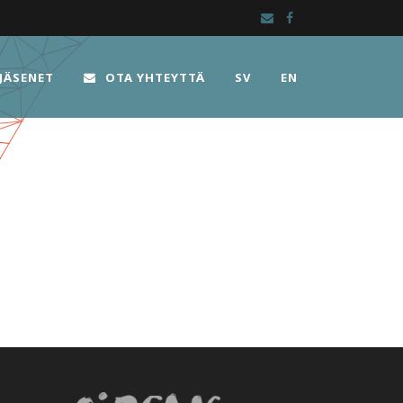
JÄSENET
OTA YHTEYTTÄ
SV
EN