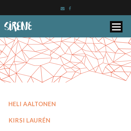
HELI AALTONEN
KIRSI LAURÉN