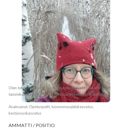
Olen tehnyt kestävyyskasvatustutkimusta ja olen aloittanut
tammikuussa 2023 HAMKin kestävän kehityksen lehtorina.
Avainsanat: Opetuspelit, luonnonsuojelukasvatus,
kestävyyskasvatus
AMMATTI / POSITIO