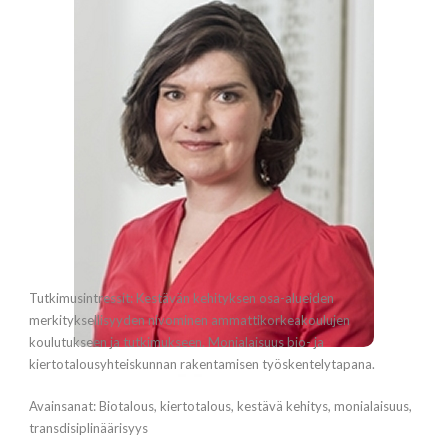
Tutkimusintressit: Kestävän kehityksen osa-alueiden
merkityksellisyyden nivominen ammattikorkeakoulujen
koulutukseen ja tutkimukseen. Monialaisuus bio- ja
kiertotalousyhteiskunnan rakentamisen työskentelytapana.
Avainsanat: Biotalous, kiertotalous, kestävä kehitys, monialaisuus,
transdisiplinäärisyys