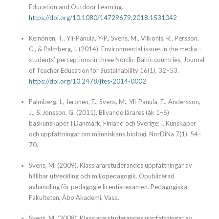
Education and Outdoor Learning.
https://doi.org/10.1080/14729679.2018.1531042
Keinonen, T., Yli-Panula, Y-P., Svens, M., Vilkonis, R., Persson,
C., & Palmberg, I. (2014). Environmental issues in the media –
students’ perceptions in three Nordic-Baltic countries. Journal
of Teacher Education for Sustainability 16(1), 32–53.
https://doi.org/10.2478/jtes-2014-0002
Palmberg, I., Jeronen, E., Svens, M., Yli-Panula, E., Andersson,
J., & Jonsson, G. (2011). Blivande lärares (åk 1–6)
baskunskaper I Danmark, Finland och Sverige: I. Kunskaper
och uppfattningar om människans biologi. NorDiNa 7(1), 54–
70.
Svens, M. (2009). Klasslärarstuderandes uppfattningar av
hållbar utveckling och miljöpedagogik. Opublicerad
avhandling för pedagogie licentiatexamen. Pedagogiska
Fakulteten, Åbo Akademi, Vasa.
Svens, M. (2008). Klasslärarstuderandes uppfattningar av