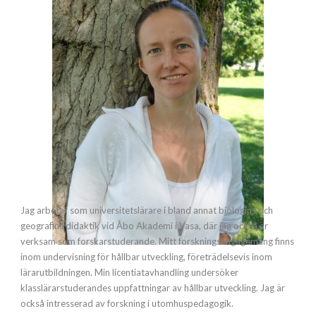
Jag arbetar som universitetslärare i bland annat biologins och
geografins didaktik vid Åbo Akademi i Vasa, där jag också är
verksam som forskarstuderande. Mitt forskningsengagemang finns
inom undervisning för hållbar utveckling, företrädelsevis inom
lärarutbildningen. Min licentiatavhandling undersöker
klasslärarstuderandes uppfattningar av hållbar utveckling. Jag är
också intresserad av forskning i utomhuspedagogik.