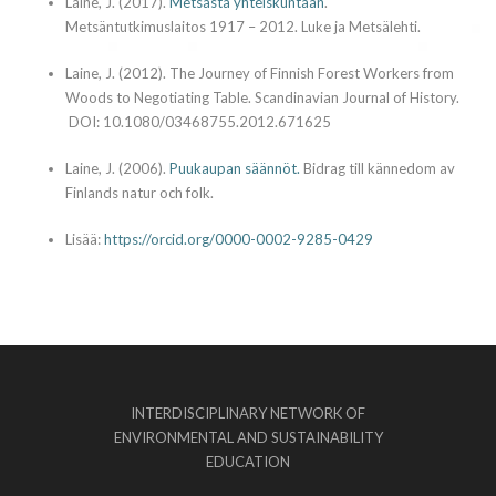
Laine, J. (2017).
Metsästä yhteiskuntaan
.
Metsäntutkimuslaitos 1917 – 2012. Luke ja Metsälehti.
Laine, J. (2012). The Journey of Finnish Forest Workers from
Woods to Negotiating Table. Scandinavian Journal of History.
DOI: 10.1080/03468755.2012.671625
Laine, J. (2006).
Puukaupan säännöt.
Bidrag till kännedom av
Finlands natur och folk.
Lisää:
https://orcid.org/0000-0002-9285-0429
INTERDISCIPLINARY NETWORK OF
ENVIRONMENTAL AND SUSTAINABILITY
EDUCATION