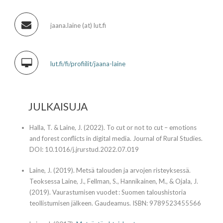
jaana.laine (at) lut.fi
lut.fi/fi/profiilit/jaana-laine
JULKAISUJA
Halla, T. & Laine, J. (2022). To cut or not to cut – emotions
and forest conflicts in digital media. Journal of Rural Studies.
DOI: 10.1016/j.jrurstud.2022.07.019
Laine, J. (2019). Metsä talouden ja arvojen risteyksessä.
Teoksessa Laine, J., Fellman, S., Hannikainen, M., & Ojala, J.
(2019). Vaurastumisen vuodet : Suomen taloushistoria
teollistumisen jälkeen. Gaudeamus. ISBN: 9789523455566