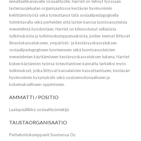
ennaltaehkäisevälle sosiaalityölle. Harriet on tehnyt työssään
lastensuojelualan organisaatiossa kestävän hyvinvoinnin
kehittämistyötä sekä toteuttanut tätä sosiaalipedagogisella
toimintavalla sekä perheiden että lasten kanssa luontoavusteisia
menetelmiä hyödyntäen. Harriet on kiinnostunut sellaisista
tutkimuksista ja tutkimuskumppanuuksista, joiden teemat liittyvät
ilmastokasvatukseen, ympäristö- ja kestävyyskasvatuksen
sosiaalipedagogiseen luonteeseen sekä luontoavusteisten
menetelmien käyttämiseen kestävyyskasvatuksen tukena. Harriet
kokee käytännön työnsä toteuttamisen kannalta tärkeiksi myös
tutkimukset, jotka liittyvät kansalaisten kasvattamiseen, kestävän
hyvinvoinnin kysymyksiin sekä sosioemotionaaliseen ja
kokemukselliseen oppimiseen.
AMMATTI / POSITIO
Laatupäällikkö sosiaalityöntekijä
TAUSTAORGANISAATIO
Perhehoitokumppanit Suomessa Oy