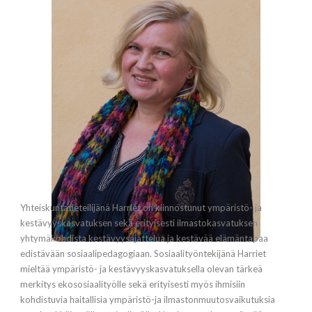
Yhteiskuntatieteilijänä Harriet on kiinnostunut ympäristö- ja
kestävyyskasvatuksen sekä erityisesti ilmastokasvatuksen
yhtymäkohdista kestävyysajattelua ja kestävää elämäntapaa
edistävään sosiaalipedagogiaan. Sosiaalityöntekijänä Harriet
mieltää ympäristö- ja kestävyyskasvatuksella olevan tärkeä
merkitys ekososiaalityölle sekä erityisesti myös ihmisiin
kohdistuvia haitallisia ympäristö-ja ilmastonmuutosvaikutuksia