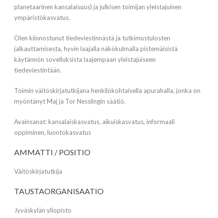
planetaarinen kansalaisuus) ja julkisen toimijan yleistajuinen
ympäristökasvatus.
Olen kiinnostunut tiedeviestinnästä ja tutkimustulosten
jalkauttamisesta, hyvin laajalla näkökulmalla pistemäisistä
käytännön sovelluksista laajempaan yleistajuiseen
tiedeviestintään.
Toimin väitöskirjatutkijana henkilökohtaisella apurahalla, jonka on
myöntänyt Maj ja Tor Nesslingin säätiö.
Avainsanat: kansalaiskasvatus, aikuiskasvatus, informaali
oppiminen, luontokasvatus
AMMATTI / POSITIO
Väitöskirjatutkija
TAUSTAORGANISAATIO
Jyväskylän yliopisto