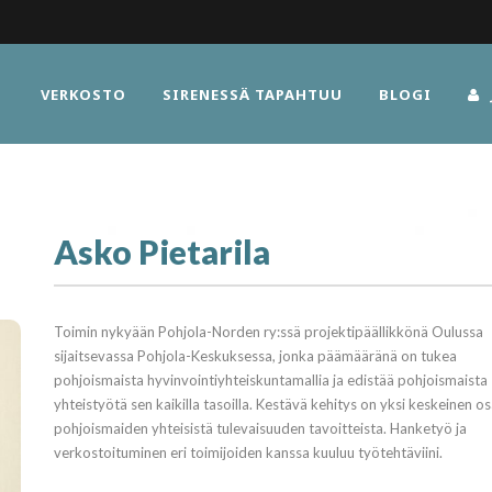
VERKOSTO
SIRENESSÄ TAPAHTUU
BLOGI
Asko Pietarila
Toimin nykyään Pohjola-Norden ry:ssä projektipäällikkönä Oulussa
sijaitsevassa Pohjola-Keskuksessa, jonka päämääränä on tukea
pohjoismaista hyvinvointiyhteiskuntamallia ja edistää pohjoismaista
yhteistyötä sen kaikilla tasoilla. Kestävä kehitys on yksi keskeinen o
pohjoismaiden yhteisistä tulevaisuuden tavoitteista. Hanketyö ja
verkostoituminen eri toimijoiden kanssa kuuluu työtehtäviini.