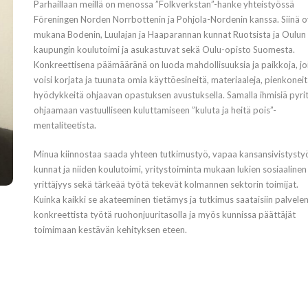
Parhaillaan meillä on menossa ”Folkverkstan”-hanke yhteistyössä
Föreningen Norden Norrbottenin ja Pohjola-Nordenin kanssa. Siinä o
mukana Bodenin, Luulajan ja Haaparannan kunnat Ruotsista ja Oulun
kaupungin koulutoimi ja asukastuvat sekä Oulu-opisto Suomesta.
Konkreettisena päämääränä on luoda mahdollisuuksia ja paikkoja, jo
voisi korjata ja tuunata omia käyttöesineitä, materiaaleja, pienkoneit
hyödykkeitä ohjaavan opastuksen avustuksella. Samalla ihmisiä pyri
ohjaamaan vastuulliseen kuluttamiseen ”kuluta ja heitä pois”-
mentaliteetista.
Minua kiinnostaa saada yhteen tutkimustyö, vapaa kansansivistysty
kunnat ja niiden koulutoimi, yritystoiminta mukaan lukien sosiaalinen
yrittäjyys sekä tärkeää työtä tekevät kolmannen sektorin toimijat.
Kuinka kaikki se akateeminen tietämys ja tutkimus saataisiin palvel
konkreettista työtä ruohonjuuritasolla ja myös kunnissa päättäjät
toimimaan kestävän kehityksen eteen.