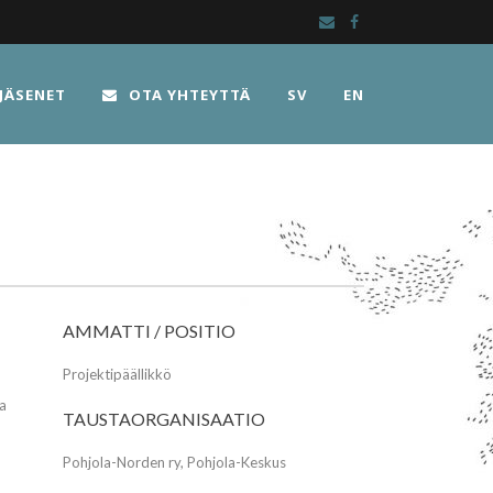
JÄSENET
OTA YHTEYTTÄ
SV
EN
AMMATTI / POSITIO
Projektipäällikkö
sa
TAUSTAORGANISAATIO
Pohjola-Norden ry, Pohjola-Keskus