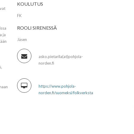
KOULUTUS
vat
FK
ROOLI SIRENESSÄ
issa
a ja
Jäsen
tään
asko.pietarila(at)pohjola-
norden.fi
ö,
https://www.pohjola-
emaan
norden.fi/suomeksi/folkverkstan_2020_2022/