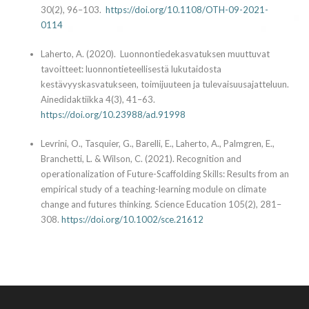
30(2), 96–103.
https://doi.org/10.1108/OTH-09-2021-
0114
Laherto, A. (2020). Luonnontiedekasvatuksen muuttuvat
tavoitteet: luonnontieteellisestä lukutaidosta
kestävyyskasvatukseen, toimijuuteen ja tulevaisuusajatteluun.
Ainedidaktiikka 4(3), 41–63.
https://doi.org/10.23988/ad.91998
Levrini, O., Tasquier, G., Barelli, E., Laherto, A., Palmgren, E.,
Branchetti, L. & Wilson, C. (2021). Recognition and
operationalization of Future-Scaffolding Skills: Results from an
empirical study of a teaching-learning module on climate
change and futures thinking. Science Education ‭105(2), 281‭–
308.
https://doi.org/10.1002/sce.21612‬‬‬‬‬‬‬‬‬‬‬‬‬‬‬‬‬‬