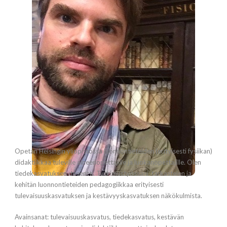
Opetan Helsingin yliopistossa luonnontieteiden (erityisesti fysiikan)
didaktiikkaa tuleville aineenopettajille ja luokanopettajille. Olen
tiedekasvatuksen dosentti. Tutkimustyössäni tarkastelen ja
kehitän luonnontieteiden pedagogiikkaa erityisesti
tulevaisuuskasvatuksen ja kestävyyskasvatuksen näkökulmista.
Avainsanat: tulevaisuuskasvatus, tiedekasvatus, kestävän