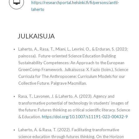
https://researchportal.helsinki.fi/fi/persons/antti-
laherto
JULKAISUJA
Laherto, A., Rasa, T., Miani, L., Levrini, O., & Erduran, S. (2023;
painossa). Future-oriented Science Education Building
Sustainability Competences: An Approach to the European
GreenComp Framework. Julkaisussa: X. Fazio (toim.), Science
Curricula for The Anthropocene: Curriculum Models for our
Collective Future. Palgrave Macmillan.
Rasa, T., Lavonen, J. & Laherto, A. (2023). Agency and
transformative potential of technology in students’ images of
the future: Futures thinking as critical scientific literacy. Science
& Education.
https://doi.org/10.1007/s11191-023-00432-9
Laherto, A. & Rasa, T. (2022). Facilitating transformative
science education through futures thinking. On the Horizon