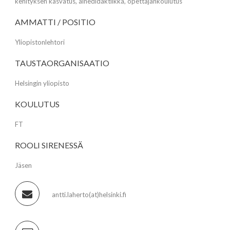
kehityksen kasvatus, ainedidaktiikka, opettajankoulutus
AMMATTI / POSITIO
Yliopistonlehtori
TAUSTAORGANISAATIO
Helsingin yliopisto
KOULUTUS
FT
ROOLI SIRENESSÄ
Jäsen
antti.laherto(at)helsinki.fi