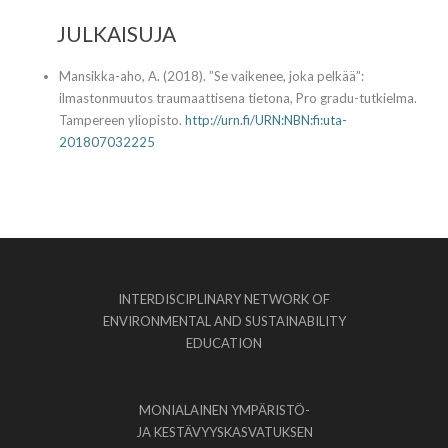
JULKAISUJA
Mansikka-aho, A. (2018). ”Se vaikenee, joka pelkää”:
ilmastonmuutos traumaattisena tietona, Pro gradu-tutkielma.
Tampereen yliopisto.
http://urn.fi/URN:NBN:fi:uta-
201807032225
INTERDISCIPLINARY NETWORK OF
ENVIRONMENTAL AND SUSTAINABILITY
EDUCATION
MONIALAINEN YMPÄRISTÖ-
JA KESTÄVYYSKASVATUKSEN