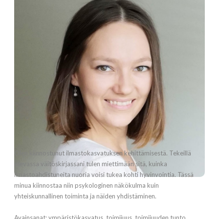
Olen kiinnostunut ilmastokasvatuksen kehittämisestä. Tekeillä
olevassa väitöskirjassani tulen miettimään sitä, kuinka
ilmastoahdistuneita nuoria voisi tukea kohti hyvinvointia. Tässä
minua kiinnostaa niin psykologinen näkökulma kuin
yhteiskunnallinen toiminta ja näiden yhdistäminen.
Avainsanat: ympäristökasvatus, toimijuus, toimijuuden tunto,