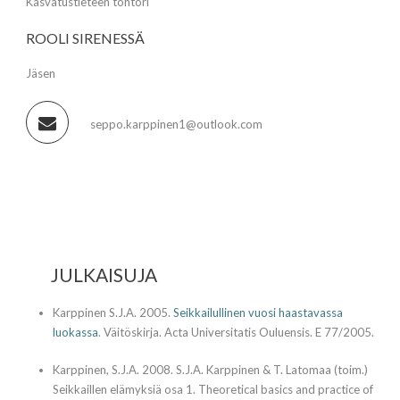
Kasvatustieteen tohtori
ROOLI SIRENESSÄ
Jäsen
seppo.karppinen1@outlook.com
JULKAISUJA
Karppinen S.J.A. 2005.
Seikkailullinen vuosi haastavassa
luokassa
. Väitöskirja. Acta Universitatis Ouluensis. E 77/2005.
Karppinen, S.J.A. 2008. S.J.A. Karppinen & T. Latomaa (toim.)
Seikkaillen elämyksiä osa 1. Theoretical basics and practice of