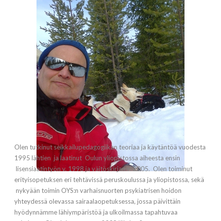
Olen tutkinut seikkailupedagogiikan teoriaa ja käytäntöä vuodesta
1995 lähtien ja laatinut Oulun yliopistossa aiheesta ensin
lisensiaatintyön v. 1998 ja väitöskirjan v. 2005. Olen toiminut
erityisopetuksen eri tehtävissä peruskoulussa ja yliopistossa, sekä
nykyään toimin OYS:n varhaisnuorten psykiatrisen hoidon
yhteydessä olevassa sairaalaopetuksessa, jossa päivittäin
hyödynnämme lähiympäristöä ja ulkoilmassa tapahtuvaa