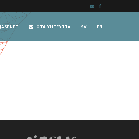
JÄSENET
OTA YHTEYTTÄ
SV
EN