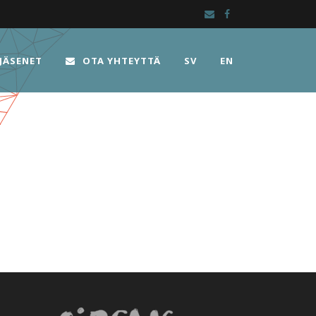
JÄSENET
OTA YHTEYTTÄ
SV
EN