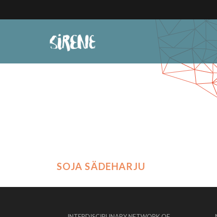
SOJA SÄDEHARJU
INTERDISCIPLINARY NETWORK OF