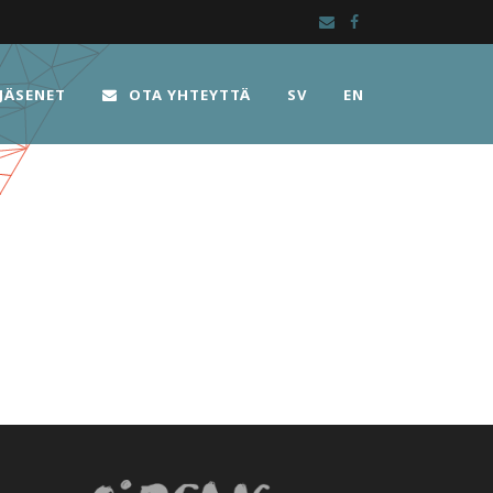
JÄSENET
OTA YHTEYTTÄ
SV
EN