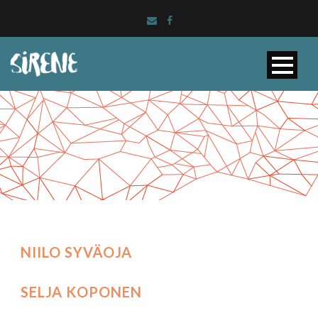
NIILO SYVÄOJA
SELJA KOPONEN