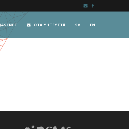
JÄSENET
OTA YHTEYTTÄ
SV
EN